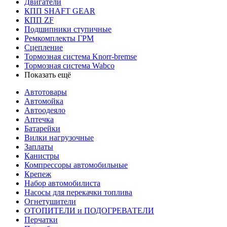
Двигатели
КПП SHAFT GEAR
КПП ZF
Подшипники ступичные
Ремкомплекты ГРМ
Сцепление
Тормозная система Knorr-bremse
Тормозная система Wabco
Показать ещё
Автотовары
Автомойка
Автоодеяло
Аптечка
Батарейки
Вилки нагрузочные
Заплаты
Канистры
Компрессоры автомобильные
Крепеж
Набор автомобилиста
Насосы для перекачки топлива
Огнетушители
ОТОПИТЕЛИ и ПОДОГРЕВАТЕЛИ
Перчатки