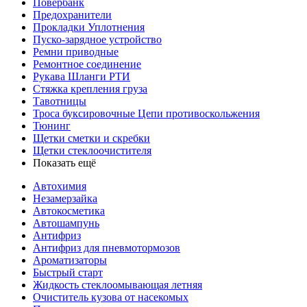
Повербанк
Предохранители
Прокладки Уплотнения
Пуско-зарядное устройство
Ремни приводные
Ремонтное соединение
Рукава Шланги РТИ
Стяжка крепления груза
Тавотницы
Троса буксировочные Цепи противоскольжения
Тюнинг
Щетки сметки и скребки
Щетки стеклоочистителя
Показать ещё
Автохимия
Незамерзайка
Автокосметика
Автошампунь
Антифриз
Антифриз для пневмотормозов
Ароматизаторы
Быстрый старт
Жидкость стеклоомывающая летняя
Очиститель кузова от насекомых