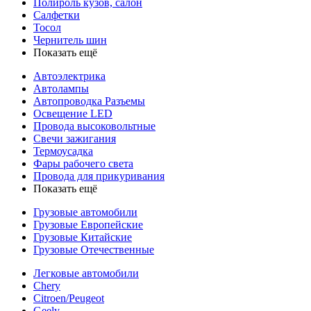
Полироль кузов, салон
Салфетки
Тосол
Чернитель шин
Показать ещё
Автоэлектрика
Автолампы
Автопроводка Разъемы
Освещение LED
Провода высоковольтные
Свечи зажигания
Термоусадка
Фары рабочего света
Провода для прикуривания
Показать ещё
Грузовые автомобили
Грузовые Европейские
Грузовые Китайские
Грузовые Отечественные
Легковые автомобили
Chery
Citroen/Peugeot
Geely