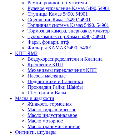
Ремни, ролики, натяжители
Рулевое управление Камаз-5490,54901
Ступицы Камаз 5490, 54901
Сцепление Камаз-5490,54901
Топливная система Камаз 5490, 54901
Тормозная камера, энергоаккумулятор
Турбокомпрессор Камаз-5490, 54901
Фары, фонари, птф
Фильтры КАМАЗ 5490, 54901
КПП ЯМЗ
Воздухораспределители и Клапана
Крепление КПП
Механизмы переключения КПП
Насосы масляные
Подшипники и Сальники
Прокладки Гайки Шайбы
Шестерни и Валы
Масла и жидкости
Жидкость тормозная
Масло гидравлическое
Масло индустриальное
Масло моторное
Масло трансмиссионное
Фитинги, штуцеры