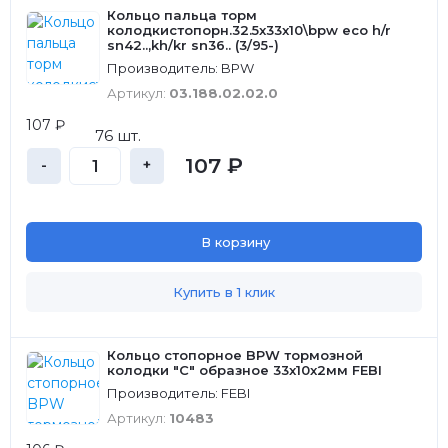
Кольцо пальца торм
колодкистопорн.32.5x33x10\bpw eco h/r
sn42..,kh/kr sn36.. (3/95-)
Производитель: BPW
Артикул:
03.188.02.02.0
107 ₽
76 шт.
107 ₽
-
+
В корзину
Купить в 1 клик
Кольцо стопорное BPW тормозной
колодки "С" образное 33x10x2мм FEBI
Производитель: FEBI
Артикул:
10483