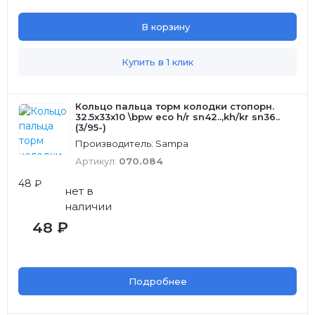
В корзину
Купить в 1 клик
Кольцо пальца торм колодки стопорн.
32.5x33x10 \bpw eco h/r sn42..,kh/kr sn36..
(3/95-)
Производитель: Sampa
Артикул:
070.084
48 ₽
нет в
наличии
48 ₽
Подробнее