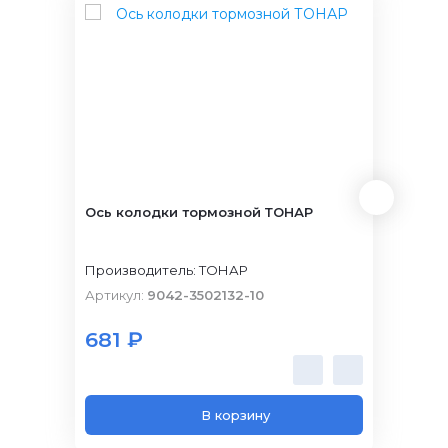
Ось колодки тормозной ТОНАР
Голов
23125
Производитель: ТОНАР
Произ
Артикул:
9042-3502132-10
Артик
681 ₽
2 4
В корзину