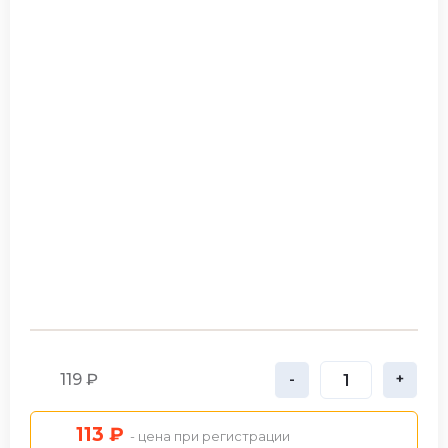
119 ₽
-
+
113 ₽
- цена при регистрации