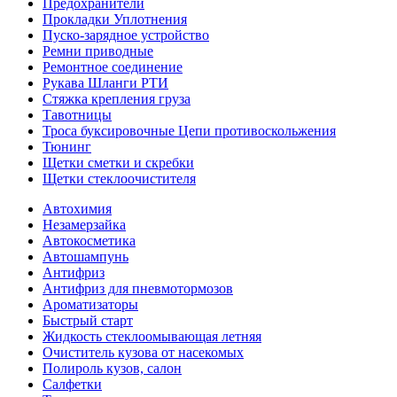
Предохранители
Прокладки Уплотнения
Пуско-зарядное устройство
Ремни приводные
Ремонтное соединение
Рукава Шланги РТИ
Стяжка крепления груза
Тавотницы
Троса буксировочные Цепи противоскольжения
Тюнинг
Щетки сметки и скребки
Щетки стеклоочистителя
Автохимия
Незамерзайка
Автокосметика
Автошампунь
Антифриз
Антифриз для пневмотормозов
Ароматизаторы
Быстрый старт
Жидкость стеклоомывающая летняя
Очиститель кузова от насекомых
Полироль кузов, салон
Салфетки