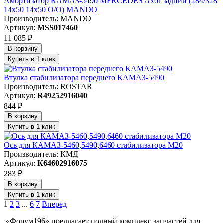
Амортизатор КАМАЗ-5490 MERCEDES Aхor задний (284/328
14х50 14х50 О/О) MANDO
Производитель: MANDO
Артикул:
MSS017460
11 085 ₽
В корзину
Купить в 1 клик
Втулка стабилизатора переднего КАМАЗ-5490
Производитель: ROSTAR
Артикул:
R49252916040
844 ₽
В корзину
Купить в 1 клик
Ось для КАМАЗ-5460,5490,6460 стабилизатора М20
Производитель: КМД
Артикул:
К64602916075
283 ₽
В корзину
Купить в 1 клик
1
2
3
...
6
7
Вперед
«Форум196» предлагает полный комплекс запчастей для