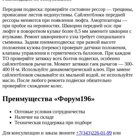
Передняя подвеска: проверяйте состояние рессор — трещины,
провисание листов недопустимы. Сайлентблоки передней
рессоры меняются при появлении люфта. Амортизаторы —
при пробое на неровностях. Шкворни передней оси: при
люфте в поворотном кулаке более 0,5 мм замените шкворни с
втулками. Ремонт шкворневого узла требует специального
съемника. Задняя пневмоподвеска: при разной высоте
положения кузова (перекос) проверьте датчики положения,
клапаны управления и герметичность баллонов. При каждом
ТО проверяйте затяжку всех болтов подвески, особенно
сайлентблоков рычагов. Момент затяжки гаек рычагов — 300-
400 Н·м. Используйте динамометрический ключ. При замене
сайлентблоков смазывайте их мыльной водой, не используйте
масло. После любого ремонта подвески обязательно
проверяйте схождение колес.
Преимущества «Форум196»
Оптовые условия сотрудничества
Наличие на складе
Техническая поддержка при подборе
Для консультации и заказа звоните
+7(343)226-01-99
или