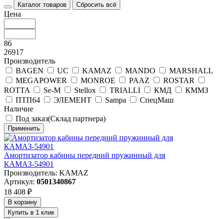
Каталог товаров
Сбросить всё
Цена
86
26917
Производитель
BAGEN
UC
KAMAZ
MANDO
MARSHALL
MEGAPOWER
MONROE
PAAZ
ROSTAR
ROTTA
Se-M
Stellox
TRIALLI
КМД
КММЗ
ПТП64
ЭЛЕМЕНТ
Sampa
СпецМаш
Наличие
Под заказ(Склад партнера)
Применить
Амортизатор кабины передний пружинный для
КАМАЗ-54901
Производитель: KAMAZ
Артикул:
0501340867
18 408 ₽
В корзину
Купить в 1 клик