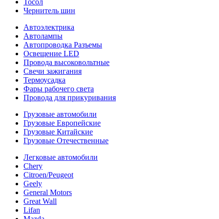
Тосол
Чернитель шин
Автоэлектрика
Автолампы
Автопроводка Разъемы
Освещение LED
Провода высоковольтные
Свечи зажигания
Термоусадка
Фары рабочего света
Провода для прикуривания
Грузовые автомобили
Грузовые Европейские
Грузовые Китайские
Грузовые Отечественные
Легковые автомобили
Chery
Citroen/Peugeot
Geely
General Motors
Great Wall
Lifan
Mazda