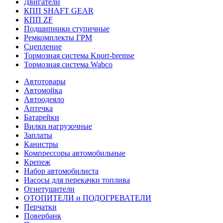
Двигатели
КПП SHAFT GEAR
КПП ZF
Подшипники ступичные
Ремкомплекты ГРМ
Сцепление
Тормозная система Knorr-bremse
Тормозная система Wabco
Автотовары
Автомойка
Автоодеяло
Аптечка
Батарейки
Вилки нагрузочные
Заплаты
Канистры
Компрессоры автомобильные
Крепеж
Набор автомобилиста
Насосы для перекачки топлива
Огнетушители
ОТОПИТЕЛИ и ПОДОГРЕВАТЕЛИ
Перчатки
Повербанк