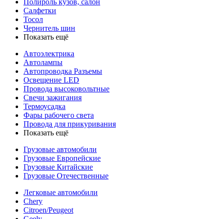
Полироль кузов, салон
Салфетки
Тосол
Чернитель шин
Показать ещё
Автоэлектрика
Автолампы
Автопроводка Разъемы
Освещение LED
Провода высоковольтные
Свечи зажигания
Термоусадка
Фары рабочего света
Провода для прикуривания
Показать ещё
Грузовые автомобили
Грузовые Европейские
Грузовые Китайские
Грузовые Отечественные
Легковые автомобили
Chery
Citroen/Peugeot
Geely