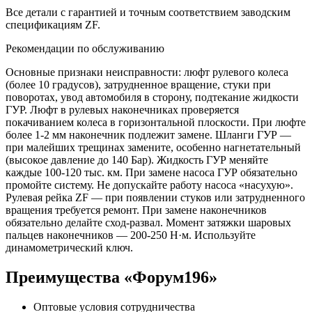
Все детали с гарантией и точным соответствием заводским
спецификациям ZF.
Рекомендации по обслуживанию
Основные признаки неисправности: люфт рулевого колеса
(более 10 градусов), затрудненное вращение, стуки при
поворотах, увод автомобиля в сторону, подтекание жидкости
ГУР. Люфт в рулевых наконечниках проверяется
покачиванием колеса в горизонтальной плоскости. При люфте
более 1-2 мм наконечник подлежит замене. Шланги ГУР —
при малейших трещинах замените, особенно нагнетательный
(высокое давление до 140 Бар). Жидкость ГУР меняйте
каждые 100-120 тыс. км. При замене насоса ГУР обязательно
промойте систему. Не допускайте работу насоса «насухую».
Рулевая рейка ZF — при появлении стуков или затрудненного
вращения требуется ремонт. При замене наконечников
обязательно делайте сход-развал. Момент затяжки шаровых
пальцев наконечников — 200-250 Н·м. Используйте
динамометрический ключ.
Преимущества «Форум196»
Оптовые условия сотрудничества