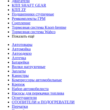
Двигатели
КПП SHAFT GEAR
КПП ZF
Подшипники ступичные
Ремкомплекты ГРМ
Сцепление
Тормозная система Knorr-bremse
Тормозная система Wabco
Показать ещё
Автотовары
Автомойка
Автоодеяло
Аптечка
Батарейки
Вилки нагрузочные
Заплаты
Канистры
Компрессоры автомобильные
Крепеж
Набор автомобилиста
Насосы для перекачки топлива
Огнетушители
ОТОПИТЕЛИ и ПОДОГРЕВАТЕЛИ
Перчатки