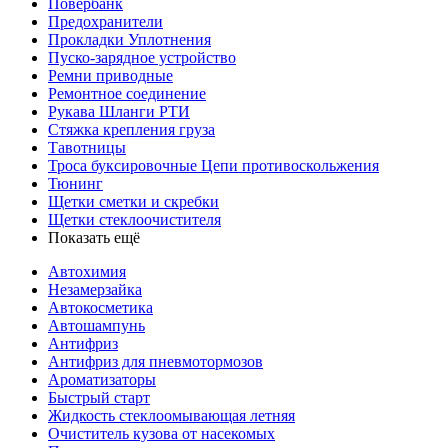
Повербанк
Предохранители
Прокладки Уплотнения
Пуско-зарядное устройство
Ремни приводные
Ремонтное соединение
Рукава Шланги РТИ
Стяжка крепления груза
Тавотницы
Троса буксировочные Цепи противоскольжения
Тюнинг
Щетки сметки и скребки
Щетки стеклоочистителя
Показать ещё
Автохимия
Незамерзайка
Автокосметика
Автошампунь
Антифриз
Антифриз для пневмотормозов
Ароматизаторы
Быстрый старт
Жидкость стеклоомывающая летняя
Очиститель кузова от насекомых