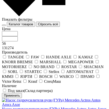
Показать фильтры
Каталог товаров
Сбросить всё
Цена
56
131274
Производитель
TANGDE
FAW
HANDE AXLE
KAMAZ
KNORR BREMSE
MARSHALL
MEGAPOWER
MOTORHERZ
NO BRAND
ROSTAR
SHACMAN
SORL
STARTEC
Stellox
АВТОМАГНАТ
КММЗ
ЯЗРТИ
BOSCH
WABCO
ПРАМО
Victor Reinz
Krauf
СпецМаш
Наличие
Под заказ(Склад партнера)
Применить
Насос гидроусилителя руля (ГУРа) Mercedes Actros Antos Arocs