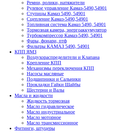
Ремни, ролики, натяжители
Рулевое управление Камаз-5490,54901
Ступицы Камаз 5490, 54901
Сцепление Камаз-5490,54901
Топливная система Камаз 5490, 54901
Тормозная камера, энергоаккумулятор
Турбокомпрессор Камаз-5490, 54901
Фары, фонари, птф
Фильтры КАМАЗ 5490, 54901
КПП ЯМЗ
Воздухораспределители и Клапана
Крепление КПП
Механизмы переключения КПП
Насосы масляные
Подшипники и Сальники
Прокладки Гайки Шайбы
Шестерни и Валы
Масла и жидкости
Жидкость тормозная
Масло гидравлическое
Масло индустриальное
Масло моторное
Масло трансмиссионное
Фитинги, штуцеры