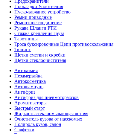
Предохранители
Прокладки Уплотнения
Пуско-зарядное устройство
Ремни приводные
Ремонтное соединение
Рукава Шланги РТИ
Стяжка крепления груза
Тавотницы
Троса буксировочные Цепи противоскольжения
Тюнинг
Щетки сметки и скребки
Щетки стеклоочистителя
Автохимия
Незамерзайка
Автокосметика
Автошампунь
Антифриз
Антифриз для пневмотормозов
Ароматизаторы
Быстрый старт
Жидкость стеклоомывающая летняя
Очиститель кузова от насекомых
Полироль кузов, салон
Салфетки