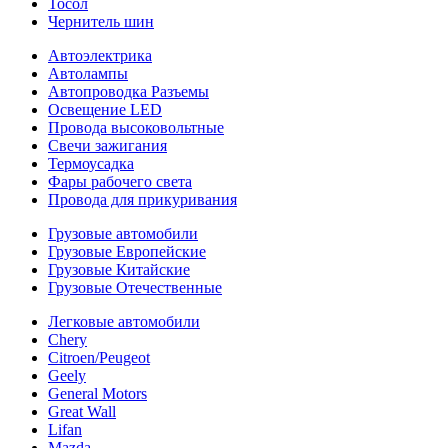
Тосол
Чернитель шин
Автоэлектрика
Автолампы
Автопроводка Разъемы
Освещение LED
Провода высоковольтные
Свечи зажигания
Термоусадка
Фары рабочего света
Провода для прикуривания
Грузовые автомобили
Грузовые Европейские
Грузовые Китайские
Грузовые Отечественные
Легковые автомобили
Chery
Citroen/Peugeot
Geely
General Motors
Great Wall
Lifan
Mazda