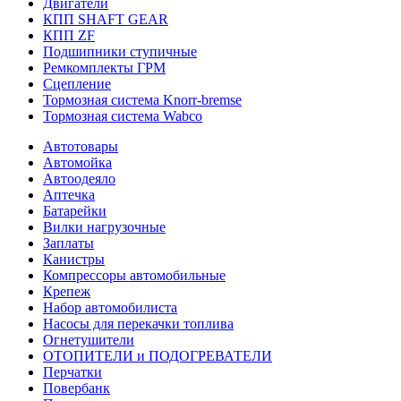
Двигатели
КПП SHAFT GEAR
КПП ZF
Подшипники ступичные
Ремкомплекты ГРМ
Сцепление
Тормозная система Knorr-bremse
Тормозная система Wabco
Автотовары
Автомойка
Автоодеяло
Аптечка
Батарейки
Вилки нагрузочные
Заплаты
Канистры
Компрессоры автомобильные
Крепеж
Набор автомобилиста
Насосы для перекачки топлива
Огнетушители
ОТОПИТЕЛИ и ПОДОГРЕВАТЕЛИ
Перчатки
Повербанк