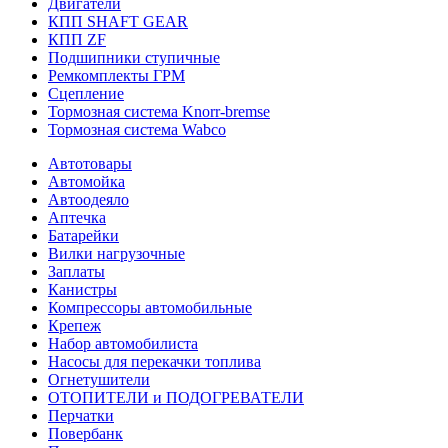
Двигатели
КПП SHAFT GEAR
КПП ZF
Подшипники ступичные
Ремкомплекты ГРМ
Сцепление
Тормозная система Knorr-bremse
Тормозная система Wabco
Автотовары
Автомойка
Автоодеяло
Аптечка
Батарейки
Вилки нагрузочные
Заплаты
Канистры
Компрессоры автомобильные
Крепеж
Набор автомобилиста
Насосы для перекачки топлива
Огнетушители
ОТОПИТЕЛИ и ПОДОГРЕВАТЕЛИ
Перчатки
Повербанк