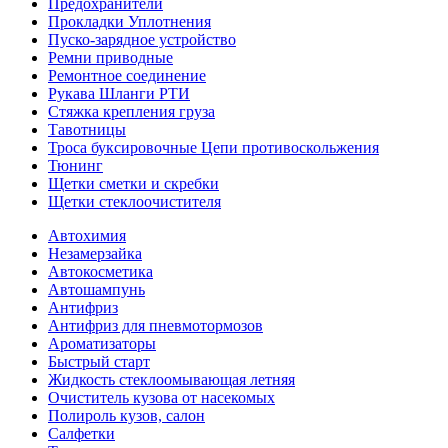
Предохранители
Прокладки Уплотнения
Пуско-зарядное устройство
Ремни приводные
Ремонтное соединение
Рукава Шланги РТИ
Стяжка крепления груза
Тавотницы
Троса буксировочные Цепи противоскольжения
Тюнинг
Щетки сметки и скребки
Щетки стеклоочистителя
Автохимия
Незамерзайка
Автокосметика
Автошампунь
Антифриз
Антифриз для пневмотормозов
Ароматизаторы
Быстрый старт
Жидкость стеклоомывающая летняя
Очиститель кузова от насекомых
Полироль кузов, салон
Салфетки