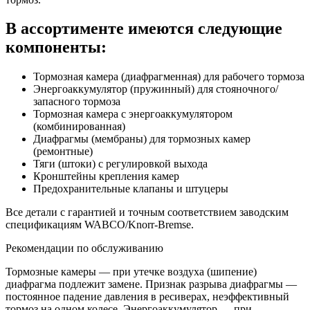
В ассортименте имеются следующие
компоненты:
Тормозная камера (диафрагменная) для рабочего тормоза
Энергоаккумулятор (пружинный) для стояночного/
запасного тормоза
Тормозная камера с энергоаккумулятором
(комбинированная)
Диафрагмы (мембраны) для тормозных камер
(ремонтные)
Тяги (штоки) с регулировкой выхода
Кронштейны крепления камер
Предохранительные клапаны и штуцеры
Все детали с гарантией и точным соответствием заводским
спецификациям WABCO/Knorr-Bremse.
Рекомендации по обслуживанию
Тормозные камеры — при утечке воздуха (шипение)
диафрагма подлежит замене. Признак разрыва диафрагмы —
постоянное падение давления в ресиверах, неэффективный
тормоз на одном колесе. Энергоаккумулятор — при