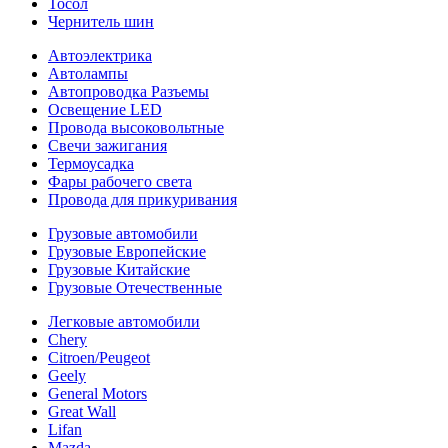
Тосол
Чернитель шин
Автоэлектрика
Автолампы
Автопроводка Разъемы
Освещение LED
Провода высоковольтные
Свечи зажигания
Термоусадка
Фары рабочего света
Провода для прикуривания
Грузовые автомобили
Грузовые Европейские
Грузовые Китайские
Грузовые Отечественные
Легковые автомобили
Chery
Citroen/Peugeot
Geely
General Motors
Great Wall
Lifan
Mazda