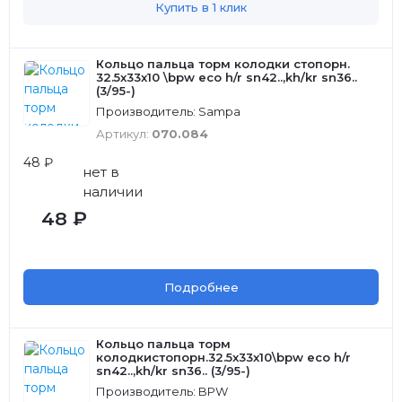
Купить в 1 клик
Кольцо пальца торм колодки стопорн.
32.5x33x10 \bpw eco h/r sn42..,kh/kr sn36..
(3/95-)
Производитель: Sampa
Артикул:
070.084
48 ₽
нет в
наличии
48 ₽
Подробнее
Кольцо пальца торм
колодкистопорн.32.5x33x10\bpw eco h/r
sn42..,kh/kr sn36.. (3/95-)
Производитель: BPW