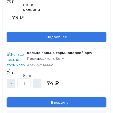
73 ₽
нет в
наличии
73 ₽
Подробнее
Кольцо пальца торм.колодки \ bpw
Производитель: Se-M
Артикул:
14142
74 ₽
6 шт.
74 ₽
-
+
В корзину