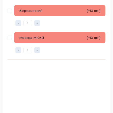
Березовский
(>10 шт.)
-
+
Москва МКАД
(>10 шт.)
-
+