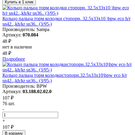
Купить в 1 клик
Кольцо пальца торм колодки стопорн. 32.5x33x10 \bpw eco h/r
sn42..,kh/kr sn36.. (3/95-)
Производитель: Sampa
Артикул:
070.084
48 ₽
нет в наличии
48 ₽
Подробнее
Кольцо пальца торм колодкистопорн.32.5x33x10\bpw eco h/r
sn42..,kh/kr sn36.. (3/95-)
Производитель: BPW
Артикул:
03.188.02.02.0
107 ₽
76 шт.
-
+
107 ₽
В корзину