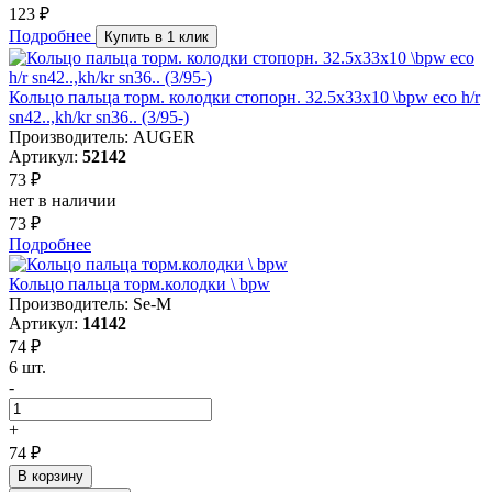
123 ₽
Подробнее
Купить в 1 клик
Кольцо пальца торм. колодки стопорн. 32.5x33x10 \bpw eco h/r
sn42..,kh/kr sn36.. (3/95-)
Производитель: AUGER
Артикул:
52142
73 ₽
нет в наличии
73 ₽
Подробнее
Кольцо пальца торм.колодки \ bpw
Производитель: Se-M
Артикул:
14142
74 ₽
6 шт.
-
+
74 ₽
В корзину