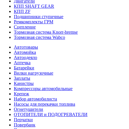
Двигатели
КПП SHAFT GEAR
КПП ZF
Подшипники ступичные
Ремкомплекты ГРМ
Сцепление
Тормозная система Knorr-bremse
Тормозная система Wabco
Автотовары
Автомойка
Автоодеяло
Аптечка
Батарейки
Вилки нагрузочные
Заплаты
Канистры
Компрессоры автомобильные
Крепеж
Набор автомобилиста
Насосы для перекачки топлива
Огнетушители
ОТОПИТЕЛИ и ПОДОГРЕВАТЕЛИ
Перчатки
Повербанк