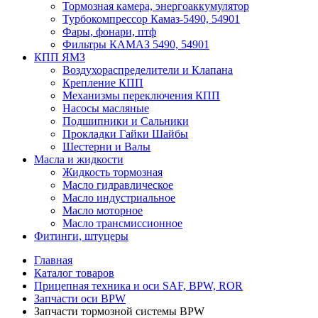
Тормозная камера, энергоаккумулятор
Турбокомпрессор Камаз-5490, 54901
Фары, фонари, птф
Фильтры КАМАЗ 5490, 54901
КПП ЯМЗ
Воздухораспределители и Клапана
Крепление КПП
Механизмы переключения КПП
Насосы масляные
Подшипники и Сальники
Прокладки Гайки Шайбы
Шестерни и Валы
Масла и жидкости
Жидкость тормозная
Масло гидравлическое
Масло индустриальное
Масло моторное
Масло трансмиссионное
Фитинги, штуцеры
Главная
Каталог товаров
Прицепная техника и оси SAF, BPW, ROR
Запчасти оси BPW
Запчасти тормозной системы BPW