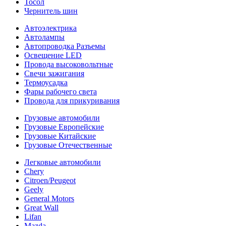
Тосол
Чернитель шин
Автоэлектрика
Автолампы
Автопроводка Разъемы
Освещение LED
Провода высоковольтные
Свечи зажигания
Термоусадка
Фары рабочего света
Провода для прикуривания
Грузовые автомобили
Грузовые Европейские
Грузовые Китайские
Грузовые Отечественные
Легковые автомобили
Chery
Citroen/Peugeot
Geely
General Motors
Great Wall
Lifan
Mazda