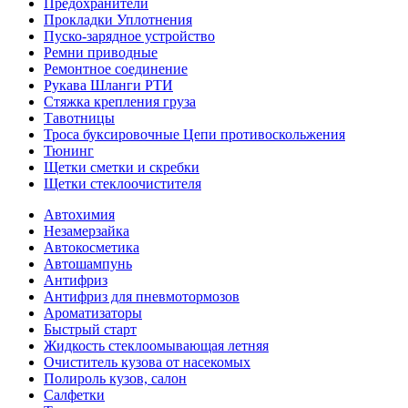
Предохранители
Прокладки Уплотнения
Пуско-зарядное устройство
Ремни приводные
Ремонтное соединение
Рукава Шланги РТИ
Стяжка крепления груза
Тавотницы
Троса буксировочные Цепи противоскольжения
Тюнинг
Щетки сметки и скребки
Щетки стеклоочистителя
Автохимия
Незамерзайка
Автокосметика
Автошампунь
Антифриз
Антифриз для пневмотормозов
Ароматизаторы
Быстрый старт
Жидкость стеклоомывающая летняя
Очиститель кузова от насекомых
Полироль кузов, салон
Салфетки