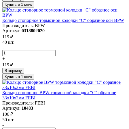
Купить в 1 клик
Кольцо стопорное тормозной колодки "С" образное оси BPW
Производитель: BPW
Артикул:
0318802020
119 ₽
40 шт.
-
+
119 ₽
В корзину
Купить в 1 клик
Кольцо стопорное BPW тормозной колодки "С" образное
33x10x2мм FEBI
Производитель: FEBI
Артикул:
10483
106 ₽
50 шт.
-