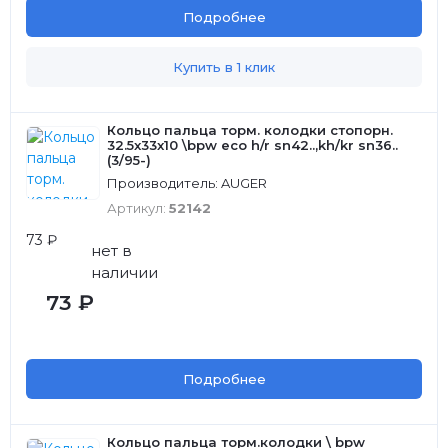
Подробнее
Купить в 1 клик
Кольцо пальца торм. колодки стопорн.
32.5x33x10 \bpw eco h/r sn42..,kh/kr sn36..
(3/95-)
Производитель: AUGER
Артикул:
52142
73 ₽
нет в
наличии
73 ₽
Подробнее
Кольцо пальца торм.колодки \ bpw