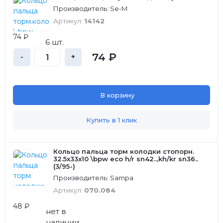
Производитель: Se-M
Артикул:
14142
74 ₽
6 шт.
74 ₽
-
+
В корзину
Купить в 1 клик
Кольцо пальца торм колодки стопорн.
32.5x33x10 \bpw eco h/r sn42..,kh/kr sn36..
(3/95-)
Производитель: Sampa
Артикул:
070.084
48 ₽
нет в
наличии