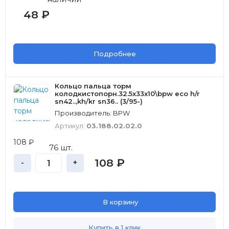
48 ₽
Подробнее
Кольцо пальца торм
колодкистопорн.32.5x33x10\bpw eco h/r
sn42..,kh/kr sn36.. (3/95-)
Производитель: BPW
Артикул:
03.188.02.02.0
108 ₽
76 шт.
108 ₽
-
+
В корзину
Купить в 1 клик