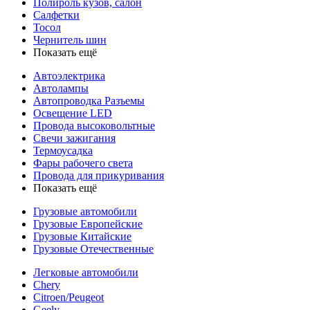
Полироль кузов, салон
Салфетки
Тосол
Чернитель шин
Показать ещё
Автоэлектрика
Автолампы
Автопроводка Разъемы
Освещение LED
Провода высоковольтные
Свечи зажигания
Термоусадка
Фары рабочего света
Провода для прикуривания
Показать ещё
Грузовые автомобили
Грузовые Европейские
Грузовые Китайские
Грузовые Отечественные
Легковые автомобили
Chery
Citroen/Peugeot
Geely