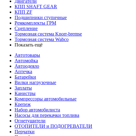
Двигатели
КПП SHAFT GEAR
КПП ZF
Подшипники ступичные
Ремкомплекты ГРМ
Сцепление
Тормозная система Knorr-bremse
Тормозная система Wabco
Показать ещё
Автотовары
Автомойка
Автоодеяло
Аптечка
Батарейки
Вилки нагрузочные
Заплаты
Канистры
Компрессоры автомобильные
Крепеж
Набор автомобилиста
Насосы для перекачки топлива
Огнетушители
ОТОПИТЕЛИ и ПОДОГРЕВАТЕЛИ
Перчатки