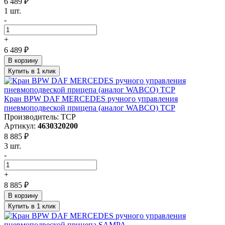
6 489 ₽
1 шт.
-
+
6 489 ₽
В корзину
Купить в 1 клик
Кран BPW DAF MERCEDES ручного управления
пневмоподвеской прицепа (аналог WABCO) ТСР
Производитель: ТСР
Артикул:
4630320200
8 885 ₽
3 шт.
-
+
8 885 ₽
В корзину
Купить в 1 клик