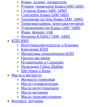
Ремни, ролики, натяжители
Рулевое управление Камаз-5490,54901
Ступицы Камаз 5490, 54901
Сцепление Камаз-5490,54901
Топливная система Камаз 5490, 54901
Тормозная камера, энергоаккумулятор
Турбокомпрессор Камаз-5490, 54901
Фары, фонари, птф
Фильтры КАМАЗ 5490, 54901
КПП ЯМЗ
Воздухораспределители и Клапана
Крепление КПП
Механизмы переключения КПП
Насосы масляные
Подшипники и Сальники
Прокладки Гайки Шайбы
Шестерни и Валы
Масла и жидкости
Жидкость тормозная
Масло гидравлическое
Масло индустриальное
Масло моторное
Масло трансмиссионное
Фитинги, штуцеры