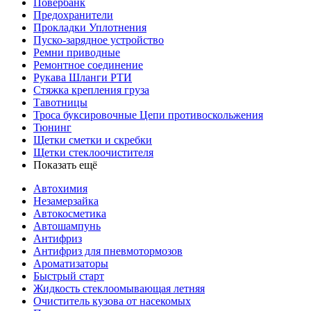
Повербанк
Предохранители
Прокладки Уплотнения
Пуско-зарядное устройство
Ремни приводные
Ремонтное соединение
Рукава Шланги РТИ
Стяжка крепления груза
Тавотницы
Троса буксировочные Цепи противоскольжения
Тюнинг
Щетки сметки и скребки
Щетки стеклоочистителя
Показать ещё
Автохимия
Незамерзайка
Автокосметика
Автошампунь
Антифриз
Антифриз для пневмотормозов
Ароматизаторы
Быстрый старт
Жидкость стеклоомывающая летняя
Очиститель кузова от насекомых