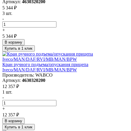
Артикул:
4630320200
5 344 ₽
3 шт.
-
+
5 344 ₽
В корзину
Купить в 1 клик
Кран ручного подъема/опускания прицепа
Iveco/MAN/DAF/RVI/MB/MAN/BPW
Производитель: WABCO
Артикул:
4630320200
12 357 ₽
1 шт.
-
+
12 357 ₽
В корзину
Купить в 1 клик