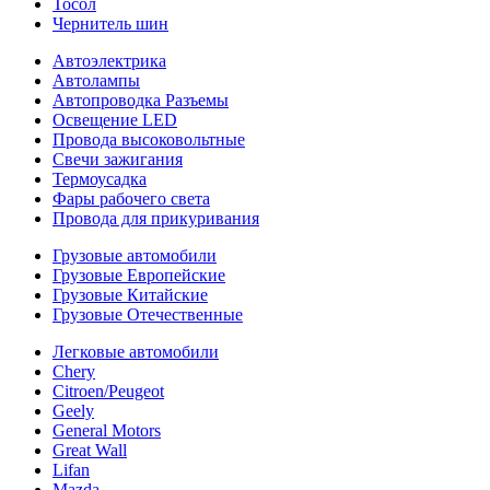
Тосол
Чернитель шин
Автоэлектрика
Автолампы
Автопроводка Разъемы
Освещение LED
Провода высоковольтные
Свечи зажигания
Термоусадка
Фары рабочего света
Провода для прикуривания
Грузовые автомобили
Грузовые Европейские
Грузовые Китайские
Грузовые Отечественные
Легковые автомобили
Chery
Citroen/Peugeot
Geely
General Motors
Great Wall
Lifan
Mazda