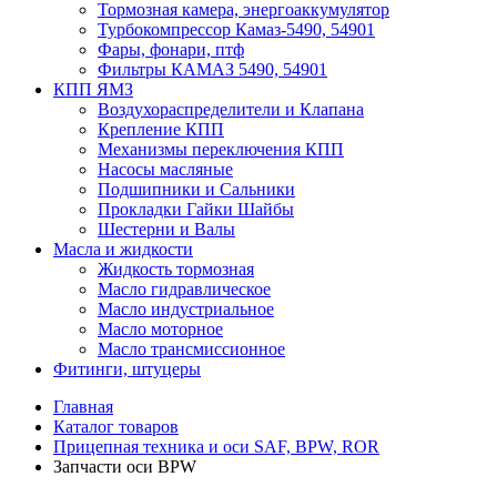
Тормозная камера, энергоаккумулятор
Турбокомпрессор Камаз-5490, 54901
Фары, фонари, птф
Фильтры КАМАЗ 5490, 54901
КПП ЯМЗ
Воздухораспределители и Клапана
Крепление КПП
Механизмы переключения КПП
Насосы масляные
Подшипники и Сальники
Прокладки Гайки Шайбы
Шестерни и Валы
Масла и жидкости
Жидкость тормозная
Масло гидравлическое
Масло индустриальное
Масло моторное
Масло трансмиссионное
Фитинги, штуцеры
Главная
Каталог товаров
Прицепная техника и оси SAF, BPW, ROR
Запчасти оси BPW