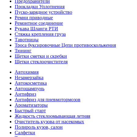
Предохранители
Прокладки Уплотнения
Пуско-зарядное устройство
Ремни приводные
Ремонтное соединение
Рукава Шланги РТИ
Стяжка крепления груза
Тавотницы
Троса буксировочные Цепи противоскольжения
Тюнинг
Щетки сметки и скребки
Щетки стеклоочистителя
Автохимия
Незамерзайка
Автокосметика
Автошампунь
Антифриз
Антифриз для пневмотормозов
Ароматизаторы
Быстрый старт
Жидкость стеклоомывающая летняя
Очиститель кузова от насекомых
Полироль кузов, салон
Салфетки