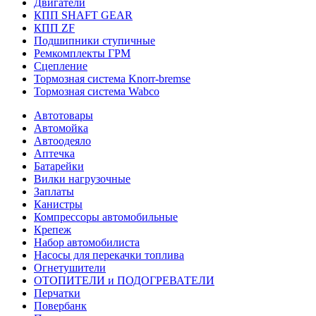
Двигатели
КПП SHAFT GEAR
КПП ZF
Подшипники ступичные
Ремкомплекты ГРМ
Сцепление
Тормозная система Knorr-bremse
Тормозная система Wabco
Автотовары
Автомойка
Автоодеяло
Аптечка
Батарейки
Вилки нагрузочные
Заплаты
Канистры
Компрессоры автомобильные
Крепеж
Набор автомобилиста
Насосы для перекачки топлива
Огнетушители
ОТОПИТЕЛИ и ПОДОГРЕВАТЕЛИ
Перчатки
Повербанк