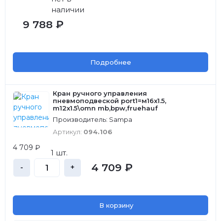
наличии
9 788 ₽
Подробнее
Кран ручного управления
пневмоподвеской port1=м16x1.5,
m12x1.5\omn mb,bpw,fruehauf
Производитель: Sampa
Артикул:
094.106
4 709 ₽
1 шт.
4 709 ₽
-
+
В корзину