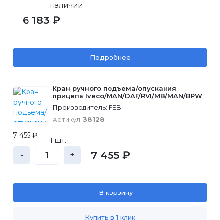
наличии
6 183 ₽
Подробнее
Кран ручного подъема/опускания
прицепа Iveco/MAN/DAF/RVI/MB/MAN/BPW
Производитель: FEBI
Артикул:
38128
7 455 ₽
1 шт.
7 455 ₽
-
+
В корзину
Купить в 1 клик