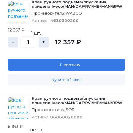
Кран ручного подъема/опускания
прицепа Iveco/MAN/DAF/RVI/MB/MAN/BPW
Производитель: WABCO
Артикул:
4630320200
12 357 ₽
1 шт.
12 357 ₽
-
+
В корзину
Купить в 1 клик
Кран ручного подъема/опускания
прицепа Iveco/MAN/DAF/RVI/MB/MAN/BPW
Производитель: SORL
Артикул:
86060020080
6 183 ₽
нет в