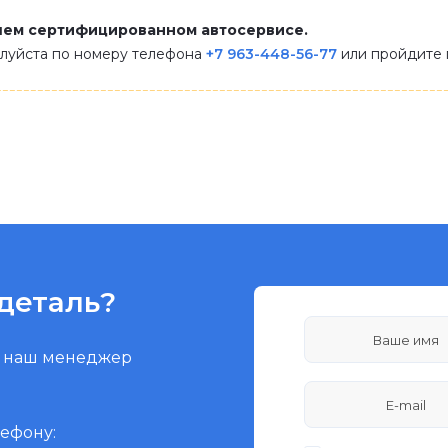
шем сертифицированном автосервисе.
алуйста по номеру телефона
+7 963-448-56-77
или пройдите
деталь?
и наш менеджер
лефону: