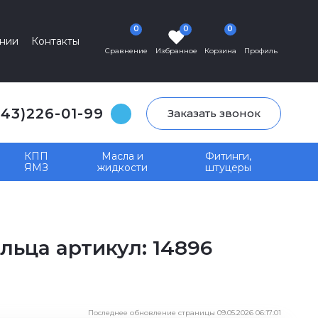
0
0
0
нии
Контакты
Сравнение
Избранное
Корзина
Профиль
343)226-01-99
Заказать звонок
КПП
Масла и
Фитинги,
ЯМЗ
жидкости
штуцеры
льца артикул: 14896
Последнее обновление страницы 09.05.2026 06:17:01