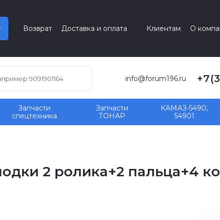
Возврат
Доставка и оплата
Клиентам
О компа
+7(
info@forum196.ru
Запчасти
Запчасти
КАМАЗ-5490,
спецтехника
ТОНАР
54901
лодки 2 ролика+2 пальца+4 ко