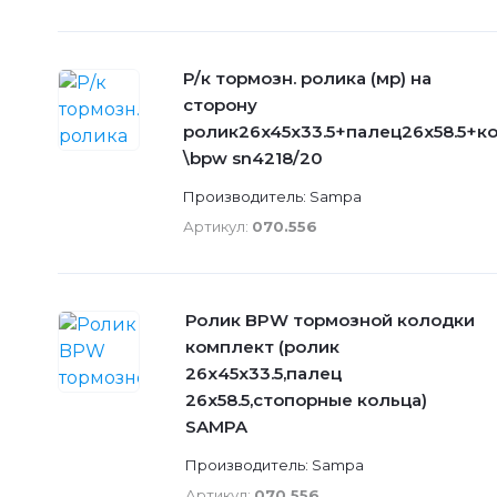
Р/к тормозн. ролика (мр) на
сторону
ролик26x45x33.5+палец26x58.5+к
\bpw sn4218/20
Производитель: Sampa
Артикул:
070.556
Ролик BPW тормозной колодки
комплект (ролик
26х45х33.5,палец
26х58.5,стопорные кольца)
SAMPA
Производитель: Sampa
Артикул:
070.556