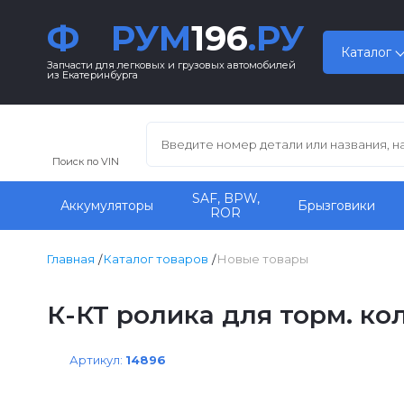
Ф
РУМ
196
.РУ
Каталог
Запчасти для легковых и грузовых автомобилей
из Екатеринбурга
Поиск по VIN
SAF, BPW,
Аккумуляторы
Брызговики
ROR
Главная
Каталог товаров
Новые товары
К-КТ ролика для торм. ко
Артикул:
14896