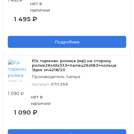
1 495 ₽
нет в
наличии
1 495 ₽
Подробнее
Р/к тормозн. ролика (мр) на сторону
ролик26x45x33.5+палец26x58.5+кольца
\bpw sn4218/20
Производитель: Sampa
Артикул:
070.556
1 090 ₽
нет в
наличии
1 090 ₽