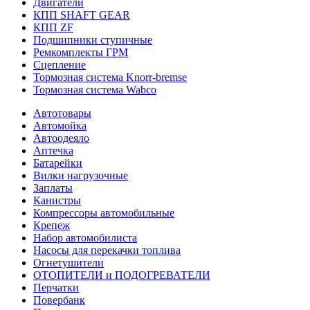
Двигатели
КПП SHAFT GEAR
КПП ZF
Подшипники ступичные
Ремкомплекты ГРМ
Сцепление
Тормозная система Knorr-bremse
Тормозная система Wabco
Автотовары
Автомойка
Автоодеяло
Аптечка
Батарейки
Вилки нагрузочные
Заплаты
Канистры
Компрессоры автомобильные
Крепеж
Набор автомобилиста
Насосы для перекачки топлива
Огнетушители
ОТОПИТЕЛИ и ПОДОГРЕВАТЕЛИ
Перчатки
Повербанк