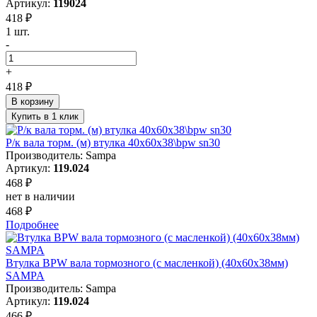
Артикул:
119024
418 ₽
1 шт.
-
+
418 ₽
В корзину
Купить в 1 клик
Р/к вала торм. (м) втулка 40x60x38\bpw sn30
Производитель: Sampa
Артикул:
119.024
468 ₽
нет в наличии
468 ₽
Подробнее
Втулка BPW вала тормозного (с масленкой) (40x60x38мм)
SAMPA
Производитель: Sampa
Артикул:
119.024
466 ₽