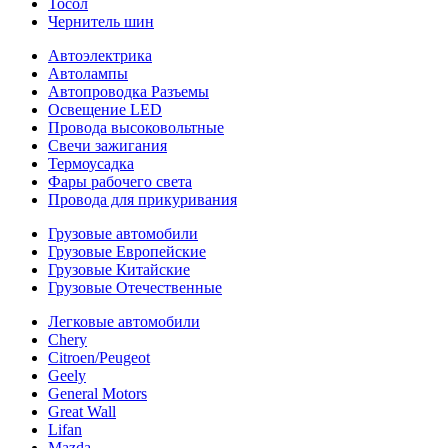
Тосол
Чернитель шин
Автоэлектрика
Автолампы
Автопроводка Разъемы
Освещение LED
Провода высоковольтные
Свечи зажигания
Термоусадка
Фары рабочего света
Провода для прикуривания
Грузовые автомобили
Грузовые Европейские
Грузовые Китайские
Грузовые Отечественные
Легковые автомобили
Chery
Citroen/Peugeot
Geely
General Motors
Great Wall
Lifan
Mazda