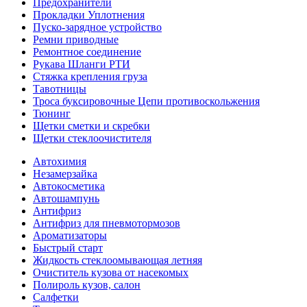
Предохранители
Прокладки Уплотнения
Пуско-зарядное устройство
Ремни приводные
Ремонтное соединение
Рукава Шланги РТИ
Стяжка крепления груза
Тавотницы
Троса буксировочные Цепи противоскольжения
Тюнинг
Щетки сметки и скребки
Щетки стеклоочистителя
Автохимия
Незамерзайка
Автокосметика
Автошампунь
Антифриз
Антифриз для пневмотормозов
Ароматизаторы
Быстрый старт
Жидкость стеклоомывающая летняя
Очиститель кузова от насекомых
Полироль кузов, салон
Салфетки