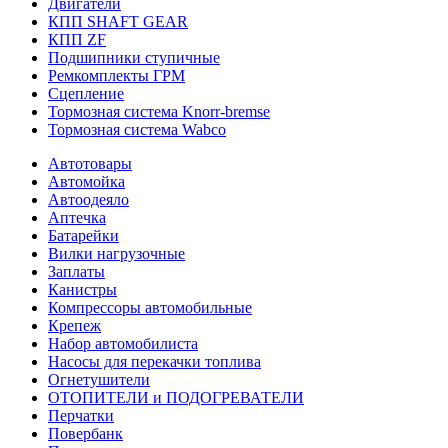
Двигатели
КПП SHAFT GEAR
КПП ZF
Подшипники ступичные
Ремкомплекты ГРМ
Сцепление
Тормозная система Knorr-bremse
Тормозная система Wabco
Автотовары
Автомойка
Автоодеяло
Аптечка
Батарейки
Вилки нагрузочные
Заплаты
Канистры
Компрессоры автомобильные
Крепеж
Набор автомобилиста
Насосы для перекачки топлива
Огнетушители
ОТОПИТЕЛИ и ПОДОГРЕВАТЕЛИ
Перчатки
Повербанк