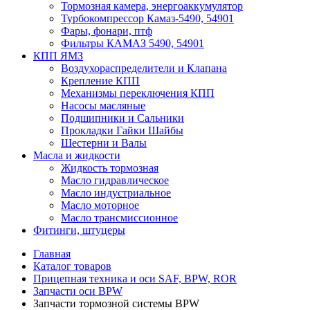
Тормозная камера, энергоаккумулятор
Турбокомпрессор Камаз-5490, 54901
Фары, фонари, птф
Фильтры КАМАЗ 5490, 54901
КПП ЯМЗ
Воздухораспределители и Клапана
Крепление КПП
Механизмы переключения КПП
Насосы масляные
Подшипники и Сальники
Прокладки Гайки Шайбы
Шестерни и Валы
Масла и жидкости
Жидкость тормозная
Масло гидравлическое
Масло индустриальное
Масло моторное
Масло трансмиссионное
Фитинги, штуцеры
Главная
Каталог товаров
Прицепная техника и оси SAF, BPW, ROR
Запчасти оси BPW
Запчасти тормозной системы BPW