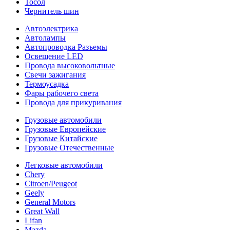
Тосол
Чернитель шин
Автоэлектрика
Автолампы
Автопроводка Разъемы
Освещение LED
Провода высоковольтные
Свечи зажигания
Термоусадка
Фары рабочего света
Провода для прикуривания
Грузовые автомобили
Грузовые Европейские
Грузовые Китайские
Грузовые Отечественные
Легковые автомобили
Chery
Citroen/Peugeot
Geely
General Motors
Great Wall
Lifan
Mazda