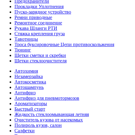
Предохранители
Прокладки Уплотнения
Пуско-зарядное устройство
Ремни приводные
Ремонтное соединение
Рукава Шланги РТИ
Стяжка крепления груза
Тавотницы
Троса буксировочные Цепи противоскольжения
Тюнинг
Щетки сметки и скребки
Щетки стеклоочистителя
Автохимия
Незамерзайка
Автокосметика
Автошампунь
Антифриз
Антифриз для пневмотормозов
Ароматизаторы
Быстрый старт
Жидкость стеклоомывающая летняя
Очиститель кузова от насекомых
Полироль кузов, салон
Салфетки