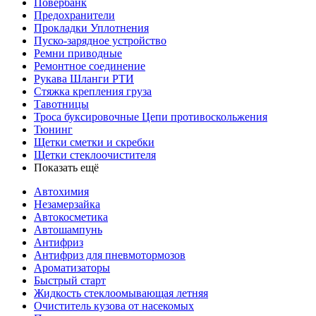
Повербанк
Предохранители
Прокладки Уплотнения
Пуско-зарядное устройство
Ремни приводные
Ремонтное соединение
Рукава Шланги РТИ
Стяжка крепления груза
Тавотницы
Троса буксировочные Цепи противоскольжения
Тюнинг
Щетки сметки и скребки
Щетки стеклоочистителя
Показать ещё
Автохимия
Незамерзайка
Автокосметика
Автошампунь
Антифриз
Антифриз для пневмотормозов
Ароматизаторы
Быстрый старт
Жидкость стеклоомывающая летняя
Очиститель кузова от насекомых