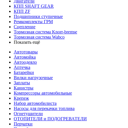
Двигатели
КПП SHAFT GEAR
КПП ZF
Подшипники ступичные
Ремкомплекты ГРМ
Сцепление
Тормозная система Knorr-bremse
Тормозная система Wabco
Показать ещё
Автотовары
Автомойка
Автоодеяло
Аптечка
Батарейки
Вилки нагрузочные
Заплаты
Канистры
Компрессоры автомобильные
Крепеж
Набор автомобилиста
Насосы для перекачки топлива
Огнетушители
ОТОПИТЕЛИ и ПОДОГРЕВАТЕЛИ
Перчатки