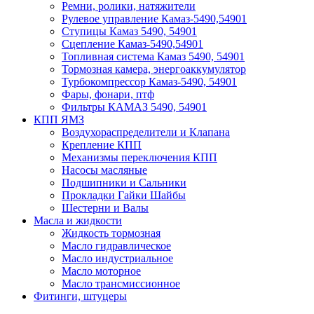
Ремни, ролики, натяжители
Рулевое управление Камаз-5490,54901
Ступицы Камаз 5490, 54901
Сцепление Камаз-5490,54901
Топливная система Камаз 5490, 54901
Тормозная камера, энергоаккумулятор
Турбокомпрессор Камаз-5490, 54901
Фары, фонари, птф
Фильтры КАМАЗ 5490, 54901
КПП ЯМЗ
Воздухораспределители и Клапана
Крепление КПП
Механизмы переключения КПП
Насосы масляные
Подшипники и Сальники
Прокладки Гайки Шайбы
Шестерни и Валы
Масла и жидкости
Жидкость тормозная
Масло гидравлическое
Масло индустриальное
Масло моторное
Масло трансмиссионное
Фитинги, штуцеры