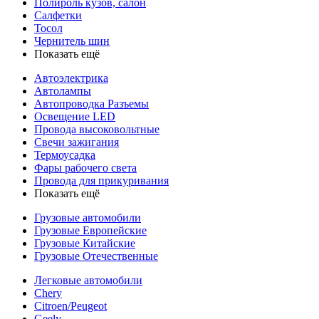
Полироль кузов, салон
Салфетки
Тосол
Чернитель шин
Показать ещё
Автоэлектрика
Автолампы
Автопроводка Разъемы
Освещение LED
Провода высоковольтные
Свечи зажигания
Термоусадка
Фары рабочего света
Провода для прикуривания
Показать ещё
Грузовые автомобили
Грузовые Европейские
Грузовые Китайские
Грузовые Отечественные
Легковые автомобили
Chery
Citroen/Peugeot
Geely