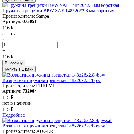
Пружина трещетки BPW SAF 148*26*2.8 мм короткая
Производитель: Sampa
Артикул:
075051
116 ₽
31 шт.
-
+
116 ₽
В корзину
Купить в 1 клик
Возвратная пружина трещетки 148x26x2.8 \bpw
Производитель: ERREVI
Артикул:
732084
115 ₽
нет в наличии
115 ₽
Подробнее
Возвратная пружина трещетки 148x26x2.8 \bpw,saf
Производитель: AUGER