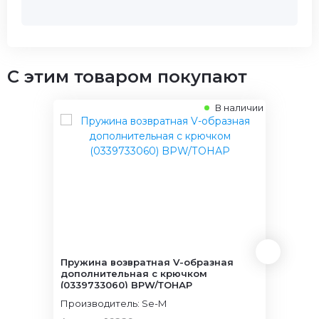
C этим товаром покупают
В наличии
Пружина возвратная V-образная
Пружи
дополнительная с крючком
крючк
(0339733060) BPW/ТОНАР
Производитель: Se-M
Произ