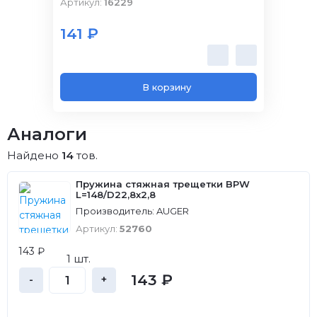
Артикул:
16229
Артик
141 ₽
141
В корзину
Аналоги
Найдено
14
тов.
Пружина стяжная трещетки BPW
L=148/D22,8х2,8
Производитель: AUGER
Артикул:
52760
143 ₽
1 шт.
143 ₽
-
+