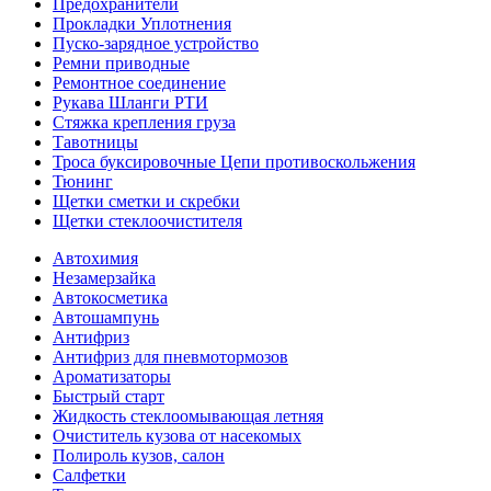
Предохранители
Прокладки Уплотнения
Пуско-зарядное устройство
Ремни приводные
Ремонтное соединение
Рукава Шланги РТИ
Стяжка крепления груза
Тавотницы
Троса буксировочные Цепи противоскольжения
Тюнинг
Щетки сметки и скребки
Щетки стеклоочистителя
Автохимия
Незамерзайка
Автокосметика
Автошампунь
Антифриз
Антифриз для пневмотормозов
Ароматизаторы
Быстрый старт
Жидкость стеклоомывающая летняя
Очиститель кузова от насекомых
Полироль кузов, салон
Салфетки