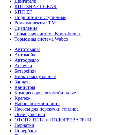
Двигатели
КПП SHAFT GEAR
КПП ZF
Подшипники ступичные
Ремкомплекты ГРМ
Сцепление
Тормозная система Knorr-bremse
Тормозная система Wabco
Автотовары
Автомойка
Автоодеяло
Аптечка
Батарейки
Вилки нагрузочные
Заплаты
Канистры
Компрессоры автомобильные
Крепеж
Набор автомобилиста
Насосы для перекачки топлива
Огнетушители
ОТОПИТЕЛИ и ПОДОГРЕВАТЕЛИ
Перчатки
Повербанк