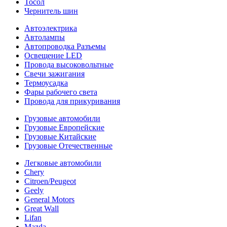
Тосол
Чернитель шин
Автоэлектрика
Автолампы
Автопроводка Разъемы
Освещение LED
Провода высоковольтные
Свечи зажигания
Термоусадка
Фары рабочего света
Провода для прикуривания
Грузовые автомобили
Грузовые Европейские
Грузовые Китайские
Грузовые Отечественные
Легковые автомобили
Chery
Citroen/Peugeot
Geely
General Motors
Great Wall
Lifan
Mazda