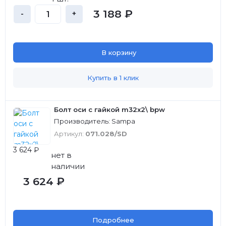
3 188 ₽
-
+
В корзину
Купить в 1 клик
Болт оси c гайкой m32x2\ bpw
Производитель: Sampa
Артикул:
071.028/SD
3 624 ₽
нет в
наличии
3 624 ₽
Подробнее