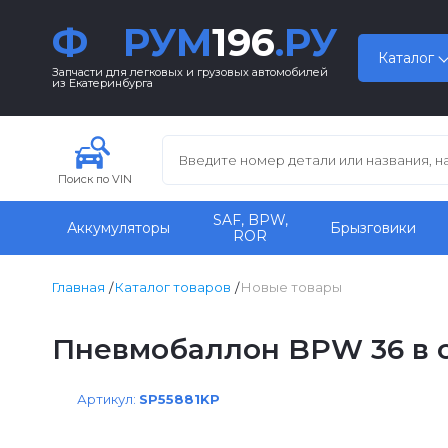
Ф
РУМ
196
.РУ
Каталог
Запчасти для легковых и грузовых автомобилей
из Екатеринбурга
Поиск по VIN
SAF, BPW,
Аккумуляторы
Брызговики
ROR
Главная
Каталог товаров
Новые товары
Пневмобаллон BPW 36 в сб
Артикул:
SP55881KP