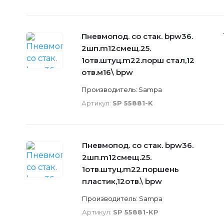
Пневмопод. со стак. bpw36.
2шп.m12смещ.25.
1отв.штуц.m22.порш стал,12
отв.м16\ bpw
Производитель: Sampa
Артикул:
SP 55881-K
Пневмопод. со стак. bpw36.
2шп.m12смещ.25.
1отв.штуц.m22.поршень
пластик,12отв.\ bpw
Производитель: Sampa
Артикул:
SP 55881-KP