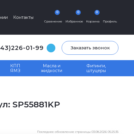
0
0
0
нии
Контакты
Сравнение
Избранное
Корзина
Профиль
343)226-01-99
Заказать звонок
КПП
Масла и
Фитинги,
ЯМЗ
жидкости
штуцеры
ул: SP55881KP
Последнее обновление страницы 03.08.2026 05:25:35