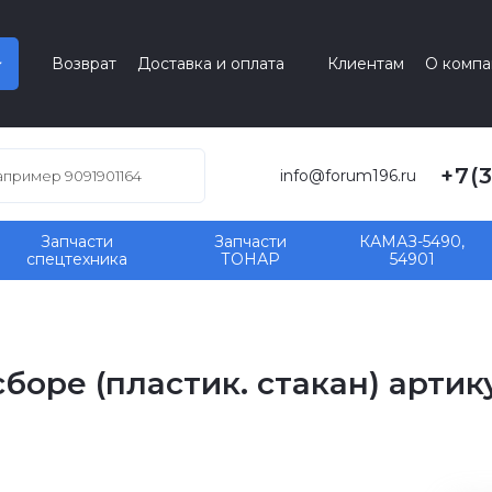
Возврат
Доставка и оплата
Клиентам
О компа
+7(
info@forum196.ru
Запчасти
Запчасти
КАМАЗ-5490,
спецтехника
ТОНАР
54901
оре (пластик. стакан) артик