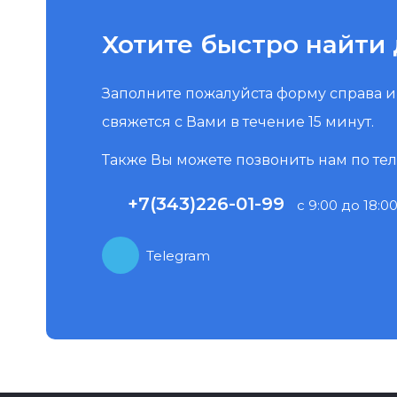
Хотите быстро найти 
Заполните пожалуйста форму справа 
свяжется с Вами в течение 15 минут.
Также Вы можете позвонить нам по те
+7(343)226-01-99
с 9:00 до 18:00
Telegram