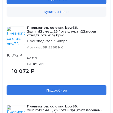
Купить в 1 клик
Пневмопод. со стак. bpw36.
2шп.m12смещ.25. 1отв.штуц.m22.порш
стал,12 отв.м16\ bpw
Производитель: Sampa
Артикул:
SP 55881-K
10 072 ₽
нет в
наличии
10 072 ₽
Подробнее
Пневмопод. со стак. bpw36.
2шп.m12смещ.25. 1отв.штуц.m22.поршень