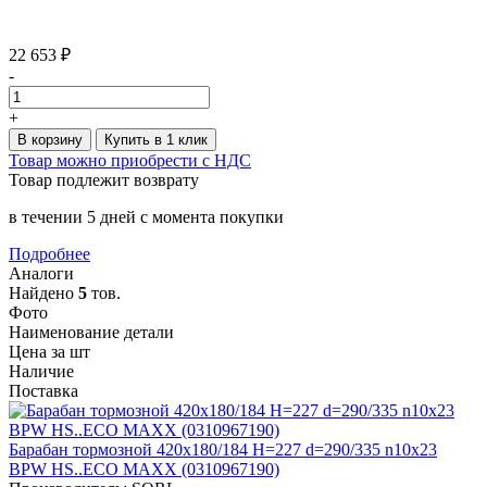
22 653 ₽
-
+
В корзину
Купить в 1 клик
Товар можно приобрести с НДС
Товар подлежит возврату
в течении 5 дней с момента покупки
Подробнее
Аналоги
Найдено
5
тов.
Фото
Наименование детали
Цена за шт
Наличие
Поставка
Барабан тормозной 420x180/184 H=227 d=290/335 n10x23
BPW HS..ECO MAXX (0310967190)