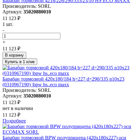
Барабан тормозной 4218/226/290/335/23/10 HS ECO MAXX
Производитель: SORL
Артикул:
35020880010
11 123 ₽
1 шт.
-
+
11 123 ₽
В корзину
Купить в 1 клик
Барабан тормозной 420x180/184 h=227 d=290/335 n10x23
(0310967190) \bpw hs..eco maxx
Производитель: SORL
Артикул:
35020880010
11 123 ₽
нет в наличии
11 123 ₽
Подробнее
Барабан тормозной BPW полуприцепа (420х180х227) оси