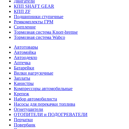
Двигатели
КПП SHAFT GEAR
КПП ZF
Подшипники ступичные
Ремкомплекты ГРМ
Сцепление
Тормозная система Knorr-bremse
Тормозная система Wabco
Автотовары
Автомойка
Автоодеяло
Аптечка
Батарейки
Вилки нагрузочные
Заплаты
Канистры
Компрессоры автомобильные
Крепеж
Набор автомобилиста
Насосы для перекачки топлива
Огнетушители
ОТОПИТЕЛИ и ПОДОГРЕВАТЕЛИ
Перчатки
Повербанк