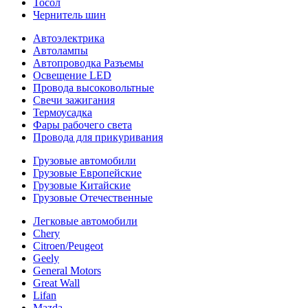
Тосол
Чернитель шин
Автоэлектрика
Автолампы
Автопроводка Разъемы
Освещение LED
Провода высоковольтные
Свечи зажигания
Термоусадка
Фары рабочего света
Провода для прикуривания
Грузовые автомобили
Грузовые Европейские
Грузовые Китайские
Грузовые Отечественные
Легковые автомобили
Chery
Citroen/Peugeot
Geely
General Motors
Great Wall
Lifan
Mazda