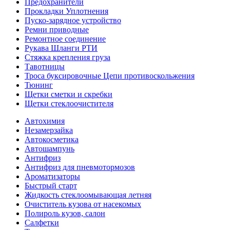
Предохранители
Прокладки Уплотнения
Пуско-зарядное устройство
Ремни приводные
Ремонтное соединение
Рукава Шланги РТИ
Стяжка крепления груза
Тавотницы
Троса буксировочные Цепи противоскольжения
Тюнинг
Щетки сметки и скребки
Щетки стеклоочистителя
Автохимия
Незамерзайка
Автокосметика
Автошампунь
Антифриз
Антифриз для пневмотормозов
Ароматизаторы
Быстрый старт
Жидкость стеклоомывающая летняя
Очиститель кузова от насекомых
Полироль кузов, салон
Салфетки