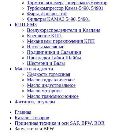
Тормозная камера, энергоаккумулятор
Турбокомпрессор Камаз-5490, 54901
Фары, фонари, птф
Фильтры КАМАЗ 5490, 54901
КПП ЯМЗ
Воздухораспределители и Клапана
Крепление КПП
Механизмы переключения КПП
Насосы масляные
Подшипники и Сальники
Прокладки Гайки Шайбы
Шестерни и Валы
Масла и жидкости
Жидкость тормозная
Масло гидравлическое
Масло индустриальное
Масло моторное
Масло трансмиссионное
Фитинги, штуцеры
Главная
Каталог товаров
Прицепная техника и оси SAF, BPW, ROR
Запчасти оси BPW