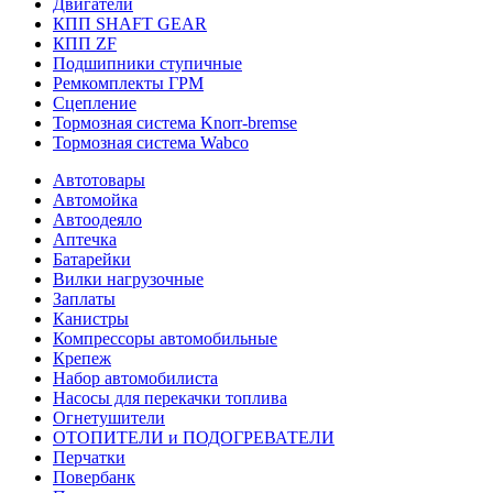
Двигатели
КПП SHAFT GEAR
КПП ZF
Подшипники ступичные
Ремкомплекты ГРМ
Сцепление
Тормозная система Knorr-bremse
Тормозная система Wabco
Автотовары
Автомойка
Автоодеяло
Аптечка
Батарейки
Вилки нагрузочные
Заплаты
Канистры
Компрессоры автомобильные
Крепеж
Набор автомобилиста
Насосы для перекачки топлива
Огнетушители
ОТОПИТЕЛИ и ПОДОГРЕВАТЕЛИ
Перчатки
Повербанк