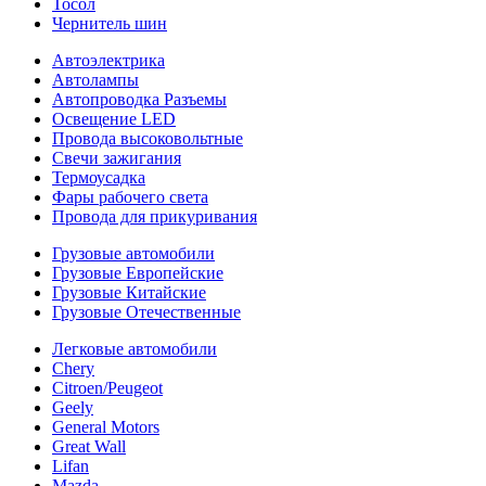
Тосол
Чернитель шин
Автоэлектрика
Автолампы
Автопроводка Разъемы
Освещение LED
Провода высоковольтные
Свечи зажигания
Термоусадка
Фары рабочего света
Провода для прикуривания
Грузовые автомобили
Грузовые Европейские
Грузовые Китайские
Грузовые Отечественные
Легковые автомобили
Chery
Citroen/Peugeot
Geely
General Motors
Great Wall
Lifan
Mazda