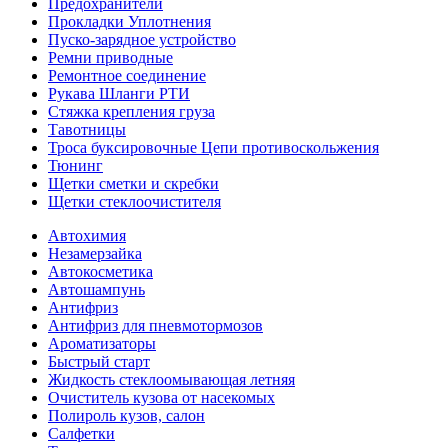
Предохранители
Прокладки Уплотнения
Пуско-зарядное устройство
Ремни приводные
Ремонтное соединение
Рукава Шланги РТИ
Стяжка крепления груза
Тавотницы
Троса буксировочные Цепи противоскольжения
Тюнинг
Щетки сметки и скребки
Щетки стеклоочистителя
Автохимия
Незамерзайка
Автокосметика
Автошампунь
Антифриз
Антифриз для пневмотормозов
Ароматизаторы
Быстрый старт
Жидкость стеклоомывающая летняя
Очиститель кузова от насекомых
Полироль кузов, салон
Салфетки