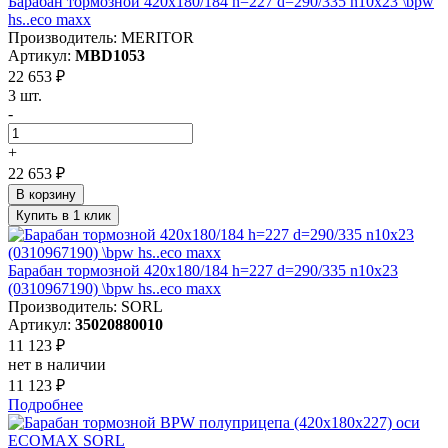
Барабан тормозной 420x180/184 h=227 d=290/335 n10x23 \bpw
hs..eco maxx
Производитель: MERITOR
Артикул:
MBD1053
22 653 ₽
3 шт.
-
+
22 653 ₽
В корзину
Купить в 1 клик
Барабан тормозной 420x180/184 h=227 d=290/335 n10x23
(0310967190) \bpw hs..eco maxx
Производитель: SORL
Артикул:
35020880010
11 123 ₽
нет в наличии
11 123 ₽
Подробнее