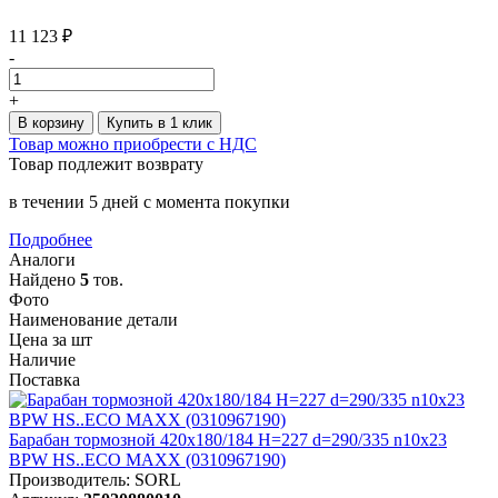
11 123 ₽
-
+
В корзину
Купить в 1 клик
Товар можно приобрести с НДС
Товар подлежит возврату
в течении 5 дней с момента покупки
Подробнее
Аналоги
Найдено
5
тов.
Фото
Наименование детали
Цена за шт
Наличие
Поставка
Барабан тормозной 420x180/184 H=227 d=290/335 n10x23
BPW HS..ECO MAXX (0310967190)
Производитель: SORL