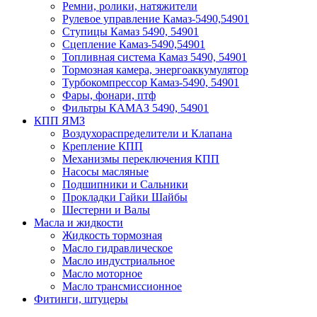
Ремни, ролики, натяжители
Рулевое управление Камаз-5490,54901
Ступицы Камаз 5490, 54901
Сцепление Камаз-5490,54901
Топливная система Камаз 5490, 54901
Тормозная камера, энергоаккумулятор
Турбокомпрессор Камаз-5490, 54901
Фары, фонари, птф
Фильтры КАМАЗ 5490, 54901
КПП ЯМЗ
Воздухораспределители и Клапана
Крепление КПП
Механизмы переключения КПП
Насосы масляные
Подшипники и Сальники
Прокладки Гайки Шайбы
Шестерни и Валы
Масла и жидкости
Жидкость тормозная
Масло гидравлическое
Масло индустриальное
Масло моторное
Масло трансмиссионное
Фитинги, штуцеры