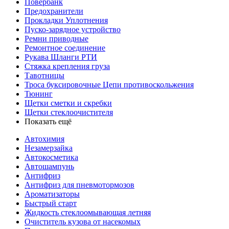
Повербанк
Предохранители
Прокладки Уплотнения
Пуско-зарядное устройство
Ремни приводные
Ремонтное соединение
Рукава Шланги РТИ
Стяжка крепления груза
Тавотницы
Троса буксировочные Цепи противоскольжения
Тюнинг
Щетки сметки и скребки
Щетки стеклоочистителя
Показать ещё
Автохимия
Незамерзайка
Автокосметика
Автошампунь
Антифриз
Антифриз для пневмотормозов
Ароматизаторы
Быстрый старт
Жидкость стеклоомывающая летняя
Очиститель кузова от насекомых