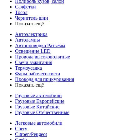
Полироль кузов, салон
Салфетки
Тосол
Чернитель шин
Показать ещё
Автоэлектрика
Автолампы
Автопроводка Разъемы
Освещение LED
Провода высоковольтные
Свечи зажигания
Термоусадка
Фары рабочего света
Провода для прикуривания
Показать ещё
Грузовые автомобили
Грузовые Европейские
Грузовые Китайские
Грузовые Отечественные
Легковые автомобили
Chery
Citroen/Peugeot
Geely