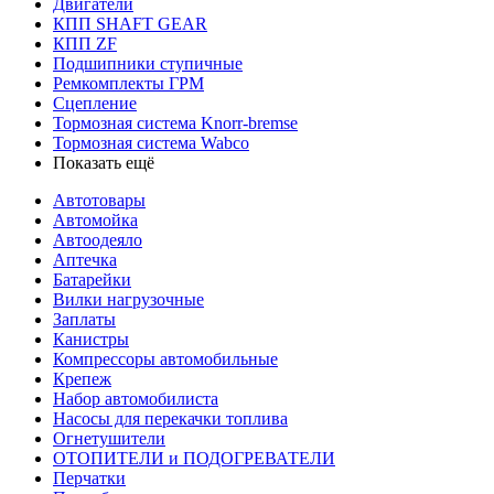
Двигатели
КПП SHAFT GEAR
КПП ZF
Подшипники ступичные
Ремкомплекты ГРМ
Сцепление
Тормозная система Knorr-bremse
Тормозная система Wabco
Показать ещё
Автотовары
Автомойка
Автоодеяло
Аптечка
Батарейки
Вилки нагрузочные
Заплаты
Канистры
Компрессоры автомобильные
Крепеж
Набор автомобилиста
Насосы для перекачки топлива
Огнетушители
ОТОПИТЕЛИ и ПОДОГРЕВАТЕЛИ
Перчатки