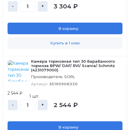
3 304 ₽
-
+
В корзину
Купить в 1 клик
Камера тормозная тип 30 барабанного
тормоза BPW/ DAF/ RVI/ Scania/ Schmitz
(4231079000)
Производитель: SORL
Артикул:
35190906330
2 544 ₽
1 шт.
2 544 ₽
-
+
В корзину