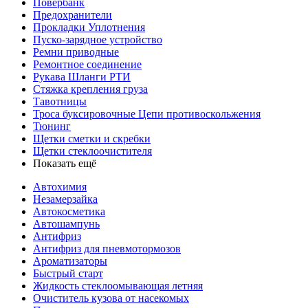
Повербанк
Предохранители
Прокладки Уплотнения
Пуско-зарядное устройство
Ремни приводные
Ремонтное соединение
Рукава Шланги РТИ
Стяжка крепления груза
Тавотницы
Троса буксировочные Цепи противоскольжения
Тюнинг
Щетки сметки и скребки
Щетки стеклоочистителя
Показать ещё
Автохимия
Незамерзайка
Автокосметика
Автошампунь
Антифриз
Антифриз для пневмотормозов
Ароматизаторы
Быстрый старт
Жидкость стеклоомывающая летняя
Очиститель кузова от насекомых