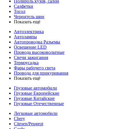
Полироль кузов, салон
Салфетки
Тосол
Чернитель шин
Показать ещё
Автоэлектрика
Автолампы
Автопроводка Разъемы
Освещение LED
Провода высоковольтные
Свечи зажигания
Термоусадка
Фары рабочего света
Провода для прикуривания
Показать ещё
Грузовые автомобили
Грузовые Европейские
Грузовые Китайские
Грузовые Отечественные
Легковые автомобили
Chery
Citroen/Peugeot
Geely