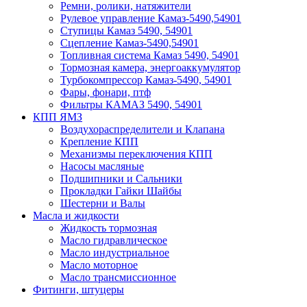
Ремни, ролики, натяжители
Рулевое управление Камаз-5490,54901
Ступицы Камаз 5490, 54901
Сцепление Камаз-5490,54901
Топливная система Камаз 5490, 54901
Тормозная камера, энергоаккумулятор
Турбокомпрессор Камаз-5490, 54901
Фары, фонари, птф
Фильтры КАМАЗ 5490, 54901
КПП ЯМЗ
Воздухораспределители и Клапана
Крепление КПП
Механизмы переключения КПП
Насосы масляные
Подшипники и Сальники
Прокладки Гайки Шайбы
Шестерни и Валы
Масла и жидкости
Жидкость тормозная
Масло гидравлическое
Масло индустриальное
Масло моторное
Масло трансмиссионное
Фитинги, штуцеры