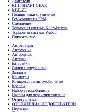
Двигатели
КПП SHAFT GEAR
КПП ZF
Подшипники ступичные
Ремкомплекты ГРМ
Сцепление
Тормозная система Knorr-bremse
Тормозная система Wabco
Показать ещё
Автотовары
Автомойка
Автоодеяло
Аптечка
Батарейки
Вилки нагрузочные
Заплаты
Канистры
Компрессоры автомобильные
Крепеж
Набор автомобилиста
Насосы для перекачки топлива
Огнетушители
ОТОПИТЕЛИ и ПОДОГРЕВАТЕЛИ
Перчатки