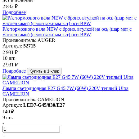
2 832 ₽
Подробнее
Р/к тормозного вала NEW с бронз. втулкой на ось (шар мет с
масленками) (с монтажным к-т) оси BPW
Производитель: AUGER
Артикул:
52715
2 931 ₽
10 шт.
2 931 ₽
Подробнее
Купить в 1 клик
Лампа светодиодная E27 G45 7W (60W) 220V теплый Ultra
CAMELION
Производитель: CAMELION
Артикул:
LED7-G45/830/E27
140 ₽
9 шт.
-
+