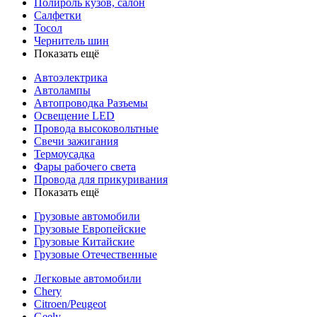
Полироль кузов, салон
Салфетки
Тосол
Чернитель шин
Показать ещё
Автоэлектрика
Автолампы
Автопроводка Разъемы
Освещение LED
Провода высоковольтные
Свечи зажигания
Термоусадка
Фары рабочего света
Провода для прикуривания
Показать ещё
Грузовые автомобили
Грузовые Европейские
Грузовые Китайские
Грузовые Отечественные
Легковые автомобили
Chery
Citroen/Peugeot
Geely