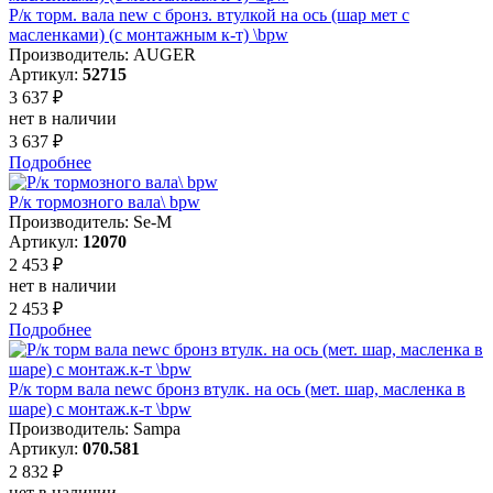
Р/к торм. вала new с бронз. втулкой на ось (шар мет с
масленками) (с монтажным к-т) \bpw
Производитель: AUGER
Артикул:
52715
3 637 ₽
нет в наличии
3 637 ₽
Подробнее
Р/к тормозного вала\ bpw
Производитель: Se-M
Артикул:
12070
2 453 ₽
нет в наличии
2 453 ₽
Подробнее
Р/к торм вала newс бронз втулк. на ось (мет. шар, масленка в
шаре) с монтаж.к-т \bpw
Производитель: Sampa
Артикул:
070.581
2 832 ₽
нет в наличии