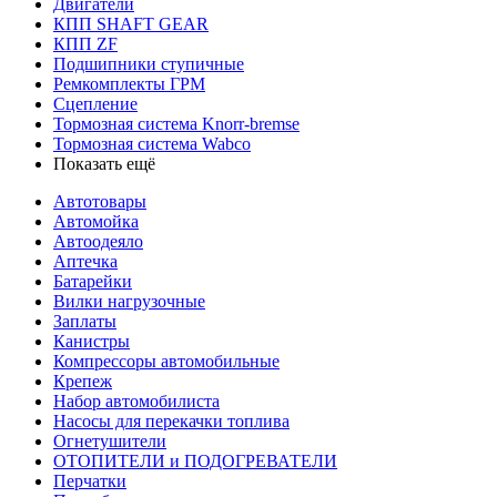
Двигатели
КПП SHAFT GEAR
КПП ZF
Подшипники ступичные
Ремкомплекты ГРМ
Сцепление
Тормозная система Knorr-bremse
Тормозная система Wabco
Показать ещё
Автотовары
Автомойка
Автоодеяло
Аптечка
Батарейки
Вилки нагрузочные
Заплаты
Канистры
Компрессоры автомобильные
Крепеж
Набор автомобилиста
Насосы для перекачки топлива
Огнетушители
ОТОПИТЕЛИ и ПОДОГРЕВАТЕЛИ
Перчатки