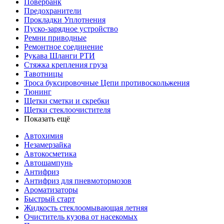
Повербанк
Предохранители
Прокладки Уплотнения
Пуско-зарядное устройство
Ремни приводные
Ремонтное соединение
Рукава Шланги РТИ
Стяжка крепления груза
Тавотницы
Троса буксировочные Цепи противоскольжения
Тюнинг
Щетки сметки и скребки
Щетки стеклоочистителя
Показать ещё
Автохимия
Незамерзайка
Автокосметика
Автошампунь
Антифриз
Антифриз для пневмотормозов
Ароматизаторы
Быстрый старт
Жидкость стеклоомывающая летняя
Очиститель кузова от насекомых