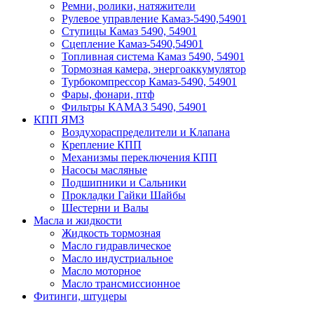
Ремни, ролики, натяжители
Рулевое управление Камаз-5490,54901
Ступицы Камаз 5490, 54901
Сцепление Камаз-5490,54901
Топливная система Камаз 5490, 54901
Тормозная камера, энергоаккумулятор
Турбокомпрессор Камаз-5490, 54901
Фары, фонари, птф
Фильтры КАМАЗ 5490, 54901
КПП ЯМЗ
Воздухораспределители и Клапана
Крепление КПП
Механизмы переключения КПП
Насосы масляные
Подшипники и Сальники
Прокладки Гайки Шайбы
Шестерни и Валы
Масла и жидкости
Жидкость тормозная
Масло гидравлическое
Масло индустриальное
Масло моторное
Масло трансмиссионное
Фитинги, штуцеры