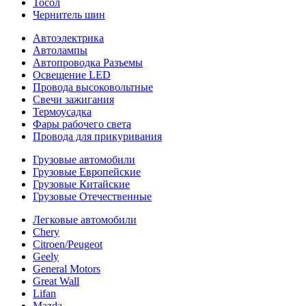
Тосол
Чернитель шин
Автоэлектрика
Автолампы
Автопроводка Разъемы
Освещение LED
Провода высоковольтные
Свечи зажигания
Термоусадка
Фары рабочего света
Провода для прикуривания
Грузовые автомобили
Грузовые Европейские
Грузовые Китайские
Грузовые Отечественные
Легковые автомобили
Chery
Citroen/Peugeot
Geely
General Motors
Great Wall
Lifan
Mazda