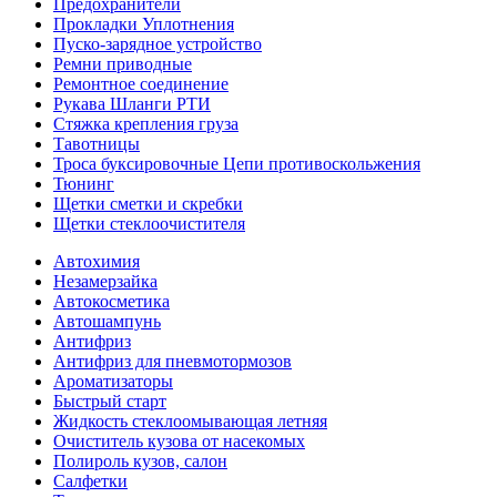
Предохранители
Прокладки Уплотнения
Пуско-зарядное устройство
Ремни приводные
Ремонтное соединение
Рукава Шланги РТИ
Стяжка крепления груза
Тавотницы
Троса буксировочные Цепи противоскольжения
Тюнинг
Щетки сметки и скребки
Щетки стеклоочистителя
Автохимия
Незамерзайка
Автокосметика
Автошампунь
Антифриз
Антифриз для пневмотормозов
Ароматизаторы
Быстрый старт
Жидкость стеклоомывающая летняя
Очиститель кузова от насекомых
Полироль кузов, салон
Салфетки