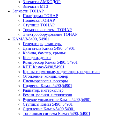
Запчасти АМКОДОР
Запчасти МТЗ
Запчасти ТОНАР
Платформа ТОНАР
Подвеска ТОНАР
Ступицы ТОНАР
Тормозная система ТОНАР
Электрооборудование ТОНАР
КАМАЗ-5490, 54901
Генераторы, стартеры
Двигатель Камаз-5490, 54901
Кабина, бампер, крылья
Колодки, диски
Компрессор Камаз-5490, 54901
КПП Камаз-5490,54901
Краны тормозные, модуляторы, осушители
Отопление, кондиционер
Пневморессоры, рессоры
Подвеска Камаз-5490,54901
Радиатор, интеркуллер
Ремни, ролики, натяжители
Рулевое управление Камаз-5490,54901
Ступицы Камаз 5490, 54901
Сцепление Камаз-5490,54901
Топливная система Камаз 5490, 54901