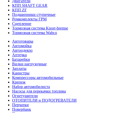
Двигатели
КПП SHAFT GEAR
КПП ZF
Подшипники ступичные
Ремкомплекты ГРМ
Сцепление
Тормозная система Knorr-bremse
Тормозная система Wabco
Автотовары
Автомойка
Автоодеяло
Аптечка
Батарейки
Вилки нагрузочные
Заплаты
Канистры
Компрессоры автомобильные
Крепеж
Набор автомобилиста
Насосы для перекачки топлива
Огнетушители
ОТОПИТЕЛИ и ПОДОГРЕВАТЕЛИ
Перчатки
Повербанк