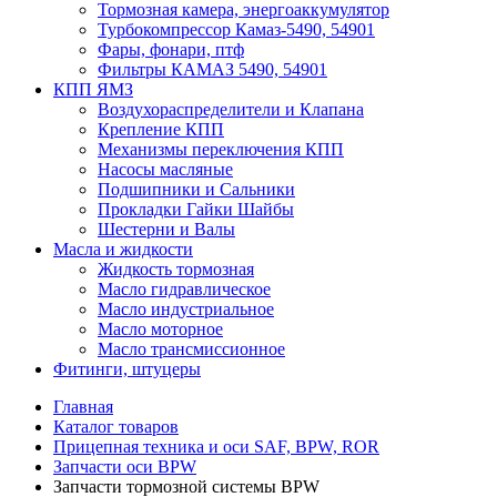
Тормозная камера, энергоаккумулятор
Турбокомпрессор Камаз-5490, 54901
Фары, фонари, птф
Фильтры КАМАЗ 5490, 54901
КПП ЯМЗ
Воздухораспределители и Клапана
Крепление КПП
Механизмы переключения КПП
Насосы масляные
Подшипники и Сальники
Прокладки Гайки Шайбы
Шестерни и Валы
Масла и жидкости
Жидкость тормозная
Масло гидравлическое
Масло индустриальное
Масло моторное
Масло трансмиссионное
Фитинги, штуцеры
Главная
Каталог товаров
Прицепная техника и оси SAF, BPW, ROR
Запчасти оси BPW
Запчасти тормозной системы BPW