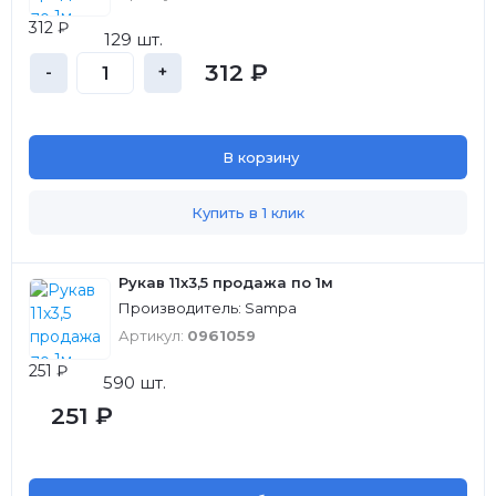
312 ₽
129 шт.
312 ₽
-
+
В корзину
Купить в 1 клик
Рукав 11х3,5 продажа по 1м
Производитель: Sampa
Артикул:
0961059
251 ₽
590 шт.
251 ₽