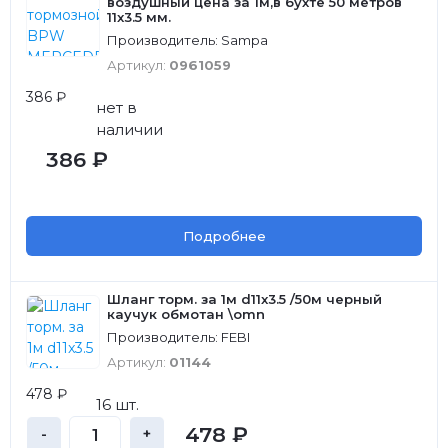
воздушный цена за 1м,в бухте 50 метров
11x3.5 мм.
Производитель: Sampa
Артикул:
0961059
386 ₽
нет в
наличии
386 ₽
Подробнее
Шланг торм. за 1м d11x3.5 /50м черный
каучук обмотан \omn
Производитель: FEBI
Артикул:
01144
478 ₽
16 шт.
478 ₽
-
+