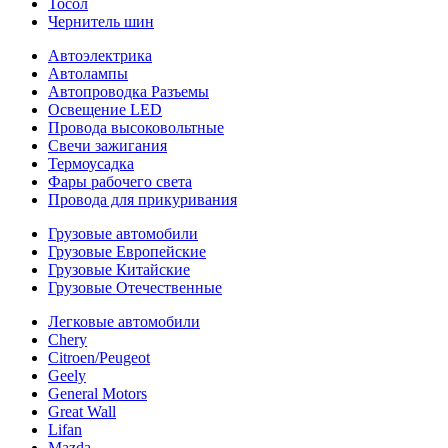
Тосол
Чернитель шин
Автоэлектрика
Автолампы
Автопроводка Разъемы
Освещение LED
Провода высоковольтные
Свечи зажигания
Термоусадка
Фары рабочего света
Провода для прикуривания
Грузовые автомобили
Грузовые Европейские
Грузовые Китайские
Грузовые Отечественные
Легковые автомобили
Chery
Citroen/Peugeot
Geely
General Motors
Great Wall
Lifan
Mazda