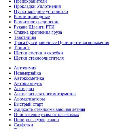
Предохранители
Прокладки Уплотнения
Пуско-зарядное устройство
Ремни приводные
Ремонтное соединение
Рукава Шланги РТИ
Стяжка крепления груза
Тавотницы
Троса буксировочные Цепи противоскольжения
Тюнинг
Щетки сметки и скребки
Щетки стеклоочистителя
Автохимия
Незамерзайка
Автокосметика
Автошампунь
Антифриз
Антифриз для пневмотормозов
Ароматизаторы
Быстрый старт
Жидкость стеклоомывающая летняя
Очиститель кузова от насекомых
Полироль кузов, салон
Салфетки