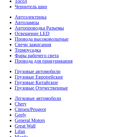
Тосол
Чернитель шин
Автоэлектрика
Автолампы
Автопроводка Разъемы
Освещение LED
Провода высоковольтные
Свечи зажигания
Термоусадка
Фары рабочего света
Провода для прикуривания
Грузовые автомобили
Грузовые Европейские
Грузовые Китайские
Грузовые Отечественные
Легковые автомобили
Chery
Citroen/Peugeot
Geely
General Motors
Great Wall
Lifan
Mazda