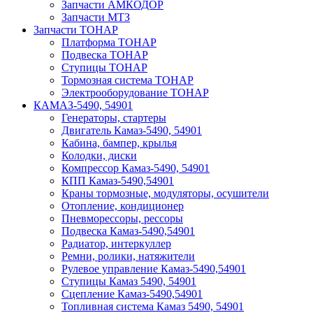
Запчасти АМКОДОР
Запчасти МТЗ
Запчасти ТОНАР
Платформа ТОНАР
Подвеска ТОНАР
Ступицы ТОНАР
Тормозная система ТОНАР
Электрооборудование ТОНАР
КАМАЗ-5490, 54901
Генераторы, стартеры
Двигатель Камаз-5490, 54901
Кабина, бампер, крылья
Колодки, диски
Компрессор Камаз-5490, 54901
КПП Камаз-5490,54901
Краны тормозные, модуляторы, осушители
Отопление, кондиционер
Пневморессоры, рессоры
Подвеска Камаз-5490,54901
Радиатор, интеркуллер
Ремни, ролики, натяжители
Рулевое управление Камаз-5490,54901
Ступицы Камаз 5490, 54901
Сцепление Камаз-5490,54901
Топливная система Камаз 5490, 54901