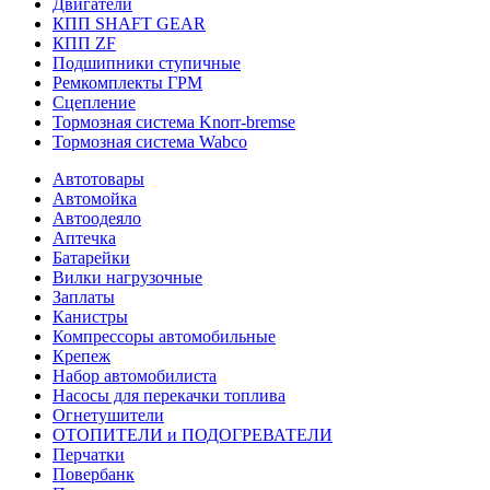
Двигатели
КПП SHAFT GEAR
КПП ZF
Подшипники ступичные
Ремкомплекты ГРМ
Сцепление
Тормозная система Knorr-bremse
Тормозная система Wabco
Автотовары
Автомойка
Автоодеяло
Аптечка
Батарейки
Вилки нагрузочные
Заплаты
Канистры
Компрессоры автомобильные
Крепеж
Набор автомобилиста
Насосы для перекачки топлива
Огнетушители
ОТОПИТЕЛИ и ПОДОГРЕВАТЕЛИ
Перчатки
Повербанк