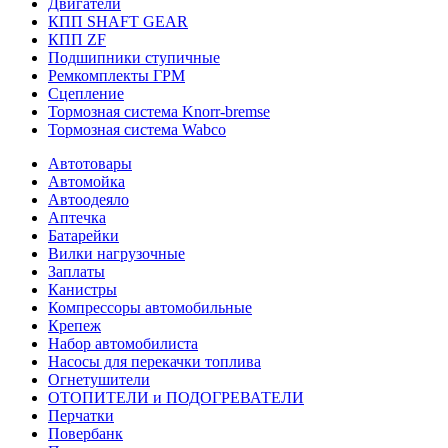
Двигатели
КПП SHAFT GEAR
КПП ZF
Подшипники ступичные
Ремкомплекты ГРМ
Сцепление
Тормозная система Knorr-bremse
Тормозная система Wabco
Автотовары
Автомойка
Автоодеяло
Аптечка
Батарейки
Вилки нагрузочные
Заплаты
Канистры
Компрессоры автомобильные
Крепеж
Набор автомобилиста
Насосы для перекачки топлива
Огнетушители
ОТОПИТЕЛИ и ПОДОГРЕВАТЕЛИ
Перчатки
Повербанк