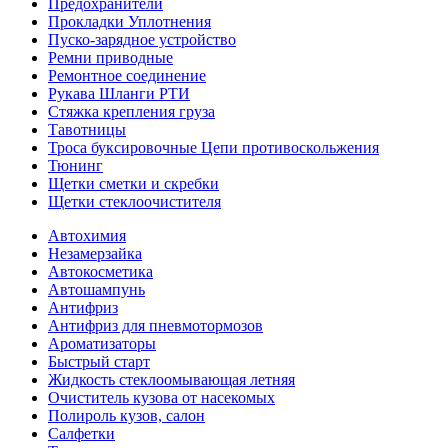
Предохранители
Прокладки Уплотнения
Пуско-зарядное устройство
Ремни приводные
Ремонтное соединение
Рукава Шланги РТИ
Стяжка крепления груза
Тавотницы
Троса буксировочные Цепи противоскольжения
Тюнинг
Щетки сметки и скребки
Щетки стеклоочистителя
Автохимия
Незамерзайка
Автокосметика
Автошампунь
Антифриз
Антифриз для пневмотормозов
Ароматизаторы
Быстрый старт
Жидкость стеклоомывающая летняя
Очиститель кузова от насекомых
Полироль кузов, салон
Салфетки