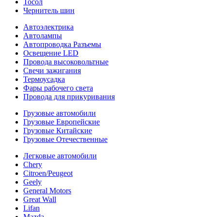
Тосол
Чернитель шин
Автоэлектрика
Автолампы
Автопроводка Разъемы
Освещение LED
Провода высоковольтные
Свечи зажигания
Термоусадка
Фары рабочего света
Провода для прикуривания
Грузовые автомобили
Грузовые Европейские
Грузовые Китайские
Грузовые Отечественные
Легковые автомобили
Chery
Citroen/Peugeot
Geely
General Motors
Great Wall
Lifan
Mazda