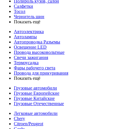
Полироль кузов, салон
Салфетки
Тосол
Чернитель шин
Показать ещё
Автоэлектрика
Автолампы
Автопроводка Разъемы
Освещение LED
Провода высоковольтные
Свечи зажигания
Термоусадка
Фары рабочего света
Провода для прикуривания
Показать ещё
Грузовые автомобили
Грузовые Европейские
Грузовые Китайские
Грузовые Отечественные
Легковые автомобили
Chery
Citroen/Peugeot
Geely