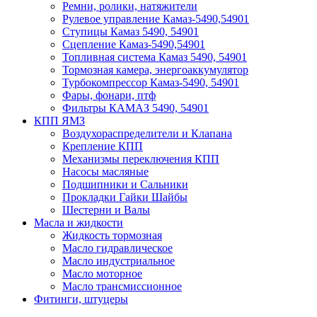
Ремни, ролики, натяжители
Рулевое управление Камаз-5490,54901
Ступицы Камаз 5490, 54901
Сцепление Камаз-5490,54901
Топливная система Камаз 5490, 54901
Тормозная камера, энергоаккумулятор
Турбокомпрессор Камаз-5490, 54901
Фары, фонари, птф
Фильтры КАМАЗ 5490, 54901
КПП ЯМЗ
Воздухораспределители и Клапана
Крепление КПП
Механизмы переключения КПП
Насосы масляные
Подшипники и Сальники
Прокладки Гайки Шайбы
Шестерни и Валы
Масла и жидкости
Жидкость тормозная
Масло гидравлическое
Масло индустриальное
Масло моторное
Масло трансмиссионное
Фитинги, штуцеры