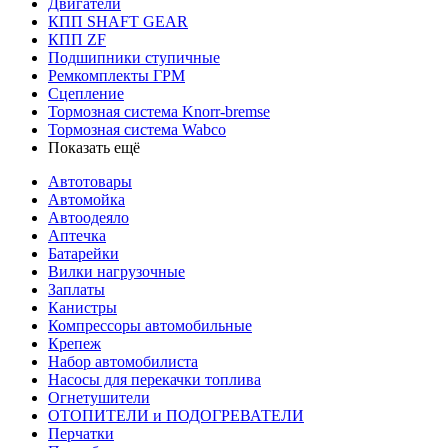
Двигатели
КПП SHAFT GEAR
КПП ZF
Подшипники ступичные
Ремкомплекты ГРМ
Сцепление
Тормозная система Knorr-bremse
Тормозная система Wabco
Показать ещё
Автотовары
Автомойка
Автоодеяло
Аптечка
Батарейки
Вилки нагрузочные
Заплаты
Канистры
Компрессоры автомобильные
Крепеж
Набор автомобилиста
Насосы для перекачки топлива
Огнетушители
ОТОПИТЕЛИ и ПОДОГРЕВАТЕЛИ
Перчатки