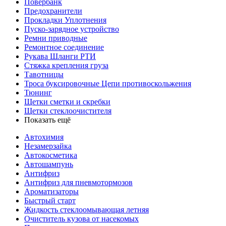
Повербанк
Предохранители
Прокладки Уплотнения
Пуско-зарядное устройство
Ремни приводные
Ремонтное соединение
Рукава Шланги РТИ
Стяжка крепления груза
Тавотницы
Троса буксировочные Цепи противоскольжения
Тюнинг
Щетки сметки и скребки
Щетки стеклоочистителя
Показать ещё
Автохимия
Незамерзайка
Автокосметика
Автошампунь
Антифриз
Антифриз для пневмотормозов
Ароматизаторы
Быстрый старт
Жидкость стеклоомывающая летняя
Очиститель кузова от насекомых