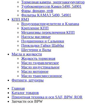
Тормозная камера, энергоаккумулятор
Турбокомпрессор Камаз-5490, 54901
Фары, фонари, птф
Фильтры КАМАЗ 5490, 54901
КПП ЯМЗ
Воздухораспределители и Клапана
Крепление КПП
Механизмы переключения КПП
Насосы масляные
Подшипники и Сальники
Прокладки Гайки Шайбы
Шестерни и Валы
Масла и жидкости
Жидкость тормозная
Масло гидравлическое
Масло индустриальное
Масло моторное
Масло трансмиссионное
Фитинги, штуцеры
Главная
Каталог товаров
Прицепная техника и оси SAF, BPW, ROR
Запчасти оси BPW