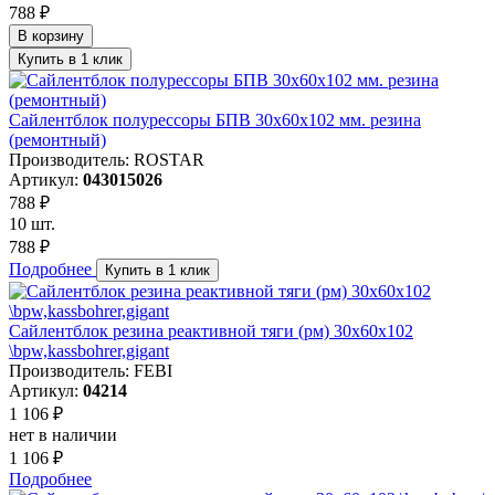
788 ₽
В корзину
Купить в 1 клик
Сайлентблок полурессоры БПВ 30x60x102 мм. резина
(ремонтный)
Производитель: ROSTAR
Артикул:
043015026
788 ₽
10 шт.
788 ₽
Подробнее
Купить в 1 клик
Сайлентблок резина реактивной тяги (рм) 30x60x102
\bpw,kassbohrer,gigant
Производитель: FEBI
Артикул:
04214
1 106 ₽
нет в наличии
1 106 ₽
Подробнее