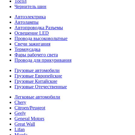
Тосол
Чернитель шин
Автоэлектрика
Автолампы
Автопроводка Разъемы
Освещение LED
Провода высоковольтные
Свечи зажигания
Термоусадка
Фары рабочего света
Провода для прикуривания
Грузовые автомобили
Грузовые Европейские
Грузовые Китайские
Грузовые Отечественные
Легковые автомобили
Chery
Citroen/Peugeot
Geely
General Motors
Great Wall
Lifan
Mazda