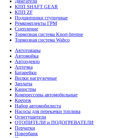
Двигатели
КПП SHAFT GEAR
КПП ZF
Подшипники ступичные
Ремкомплекты ГРМ
Сцепление
Тормозная система Knorr-bremse
Тормозная система Wabco
Автотовары
Автомойка
Автоодеяло
Аптечка
Батарейки
Вилки нагрузочные
Заплаты
Канистры
Компрессоры автомобильные
Крепеж
Набор автомобилиста
Насосы для перекачки топлива
Огнетушители
ОТОПИТЕЛИ и ПОДОГРЕВАТЕЛИ
Перчатки
Повербанк