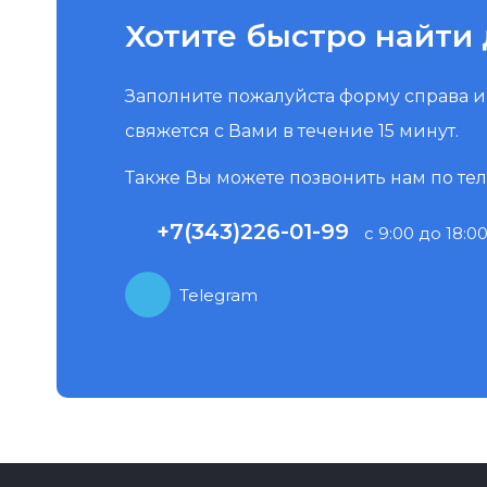
Хотите быстро найти 
Заполните пожалуйста форму справа 
свяжется с Вами в течение 15 минут.
Также Вы можете позвонить нам по те
+7(343)226-01-99
с 9:00 до 18:00
Telegram