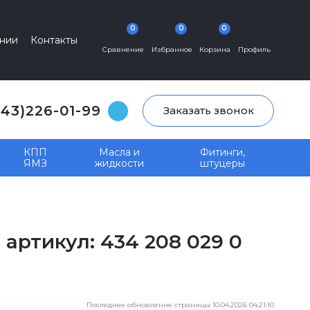
0
0
0
нии
Контакты
Сравнение
Избранное
Корзина
Профиль
343)226-01-99
Заказать звонок
КПП
Масла и
Фитинги,
ЯМЗ
жидкости
штуцеры
артикул: 434 208 029 0
Последнее обновление страницы 10.04.2026 04:21:10