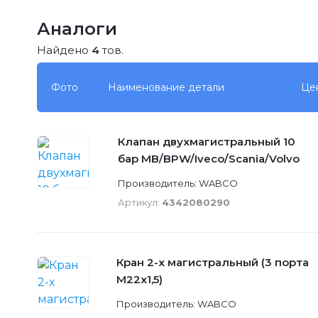
Аналоги
Найдено
4
тов.
Фото
Наименование детали
Це
Клапан двухмагистральный 10
бар MB/BPW/Iveco/Scania/Volvo
Производитель: WABCO
Артикул:
4342080290
Кран 2-х магистральный (3 порта
М22х1,5)
Производитель: WABCO