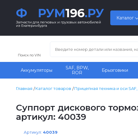
Ф
РУМ
196
.РУ
Каталог
Запчасти для легковых и грузовых автомобилей
из Екатеринбурга
Поиск по VIN
SAF, BPW,
Аккумуляторы
Брызговики
ROR
Главная
Каталог товаров
Прицепная техника и оси SAF
Суппорт дискового тормоза
артикул: 40039
Артикул:
40039