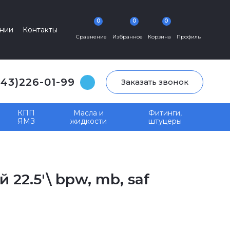
0
0
0
нии
Контакты
Сравнение
Избранное
Корзина
Профиль
343)226-01-99
Заказать звонок
КПП
Масла и
Фитинги,
ЯМЗ
жидкости
штуцеры
22.5'\ bpw, mb, saf