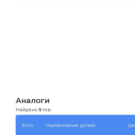
Аналоги
Найдено
5
тов.
Фото
Наименование детали
Це