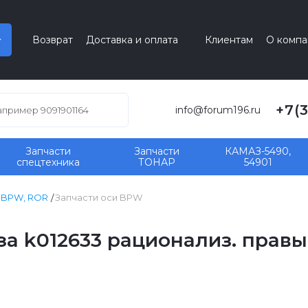
Возврат
Доставка и оплата
Клиентам
О компа
+7(
info@forum196.ru
Запчасти
Запчасти
КАМАЗ-5490,
спецтехника
ТОНАР
54901
, BPW, ROR
Запчасти оси BPW
 k012633 рационализ. правый 