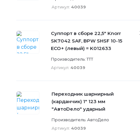
Артикул:
40039
Суппорт в сборе 22,5" Knorr
SK7042 SAF, BPW SHSF 10-15
ECO+ (левый) = K012633
Производитель: TTT
Артикул:
40039
Переходник шарнирный
(карданчик) 1" 123 мм
"АвтоDело" ударный
Производитель: АвтоДело
Артикул:
40039