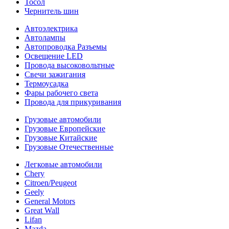
Тосол
Чернитель шин
Автоэлектрика
Автолампы
Автопроводка Разъемы
Освещение LED
Провода высоковольтные
Свечи зажигания
Термоусадка
Фары рабочего света
Провода для прикуривания
Грузовые автомобили
Грузовые Европейские
Грузовые Китайские
Грузовые Отечественные
Легковые автомобили
Chery
Citroen/Peugeot
Geely
General Motors
Great Wall
Lifan
Mazda