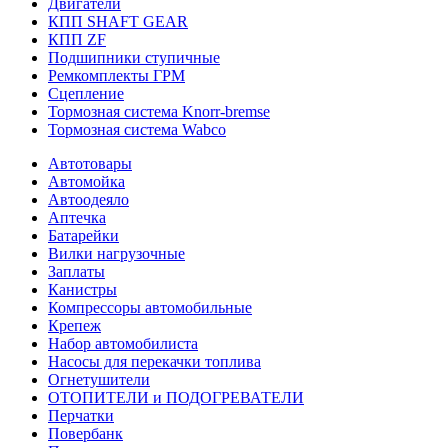
Двигатели
КПП SHAFT GEAR
КПП ZF
Подшипники ступичные
Ремкомплекты ГРМ
Сцепление
Тормозная система Knorr-bremse
Тормозная система Wabco
Автотовары
Автомойка
Автоодеяло
Аптечка
Батарейки
Вилки нагрузочные
Заплаты
Канистры
Компрессоры автомобильные
Крепеж
Набор автомобилиста
Насосы для перекачки топлива
Огнетушители
ОТОПИТЕЛИ и ПОДОГРЕВАТЕЛИ
Перчатки
Повербанк