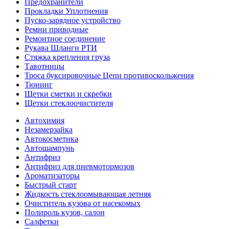
Предохранители
Прокладки Уплотнения
Пуско-зарядное устройство
Ремни приводные
Ремонтное соединение
Рукава Шланги РТИ
Стяжка крепления груза
Тавотницы
Троса буксировочные Цепи противоскольжения
Тюнинг
Щетки сметки и скребки
Щетки стеклоочистителя
Автохимия
Незамерзайка
Автокосметика
Автошампунь
Антифриз
Антифриз для пневмотормозов
Ароматизаторы
Быстрый старт
Жидкость стеклоомывающая летняя
Очиститель кузова от насекомых
Полироль кузов, салон
Салфетки