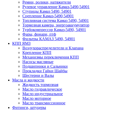
Ремни, ролики, натяжители
Рулевое управление Камаз-5490,54901
Ступицы Камаз 5490, 54901
Сцепление Камаз-5490,54901
Топливная система Камаз 5490, 54901
Тормозная камера, энергоаккумулятор
Турбокомпрессор Камаз-5490, 54901
Фары, фонари, птф
Фильтры КАМАЗ 5490, 54901
КПП ЯМЗ
Воздухораспределители и Клапана
Крепление КПП
Механизмы переключения КПП
Насосы масляные
Подшипники и Сальники
Прокладки Гайки Шайбы
Шестерни и Валы
Масла и жидкости
Жидкость тормозная
Масло гидравлическое
Масло индустриальное
Масло моторное
Масло трансмиссионное
Фитинги, штуцеры