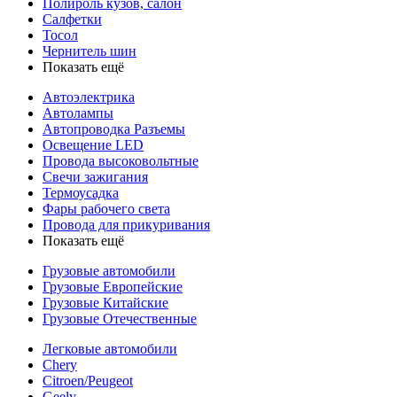
Полироль кузов, салон
Салфетки
Тосол
Чернитель шин
Показать ещё
Автоэлектрика
Автолампы
Автопроводка Разъемы
Освещение LED
Провода высоковольтные
Свечи зажигания
Термоусадка
Фары рабочего света
Провода для прикуривания
Показать ещё
Грузовые автомобили
Грузовые Европейские
Грузовые Китайские
Грузовые Отечественные
Легковые автомобили
Chery
Citroen/Peugeot
Geely