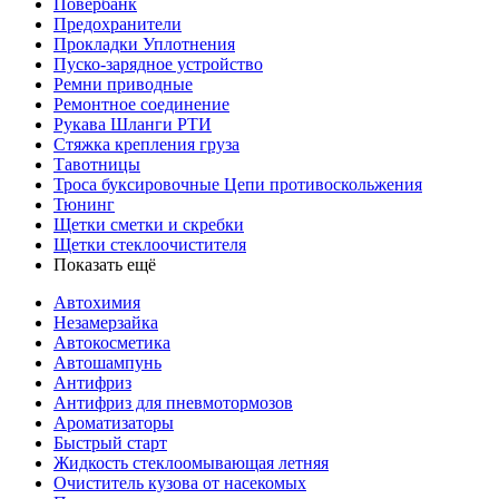
Повербанк
Предохранители
Прокладки Уплотнения
Пуско-зарядное устройство
Ремни приводные
Ремонтное соединение
Рукава Шланги РТИ
Стяжка крепления груза
Тавотницы
Троса буксировочные Цепи противоскольжения
Тюнинг
Щетки сметки и скребки
Щетки стеклоочистителя
Показать ещё
Автохимия
Незамерзайка
Автокосметика
Автошампунь
Антифриз
Антифриз для пневмотормозов
Ароматизаторы
Быстрый старт
Жидкость стеклоомывающая летняя
Очиститель кузова от насекомых