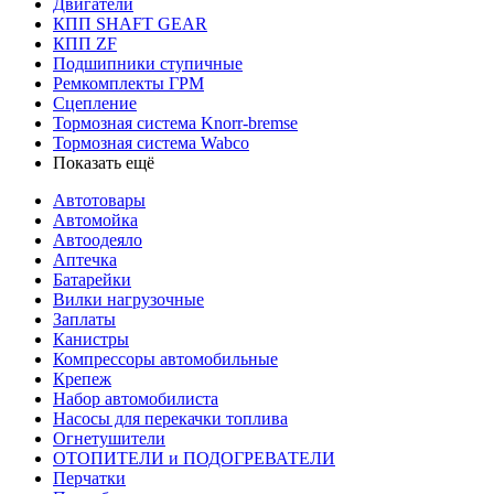
Двигатели
КПП SHAFT GEAR
КПП ZF
Подшипники ступичные
Ремкомплекты ГРМ
Сцепление
Тормозная система Knorr-bremse
Тормозная система Wabco
Показать ещё
Автотовары
Автомойка
Автоодеяло
Аптечка
Батарейки
Вилки нагрузочные
Заплаты
Канистры
Компрессоры автомобильные
Крепеж
Набор автомобилиста
Насосы для перекачки топлива
Огнетушители
ОТОПИТЕЛИ и ПОДОГРЕВАТЕЛИ
Перчатки