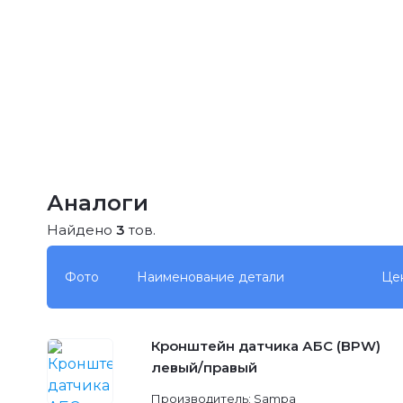
Аналоги
Найдено
3
тов.
Фото
Наименование детали
Це
Кронштейн датчика АБС (BPW)
левый/правый
Производитель: Sampa