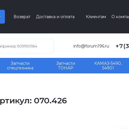
Возврат
Доставка и оплата
Клиентам
О компа
+7(
info@forum196.ru
Запчасти
Запчасти
КАМАЗ-5490,
спецтехника
ТОНАР
54901
ртикул: 070.426