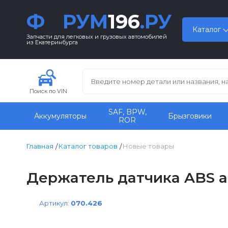
Ф
РУМ
196
.РУ
Каталог
Запчасти для легковых и грузовых автомобилей
из Екатеринбурга
Поиск по VIN
SAF, BPW,
Аккумуляторы
Брызговики
ROR
Главная
Каталог товаров
Новые товары
Держатель датчика ABS а
Артикул:
070.426