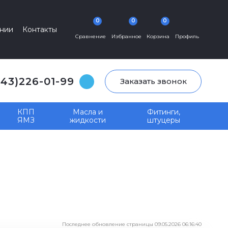
0
0
0
нии
Контакты
Сравнение
Избранное
Корзина
Профиль
343)226-01-99
Заказать звонок
КПП
Масла и
Фитинги,
ЯМЗ
жидкости
штуцеры
Последнее обновление страницы 09.05.2026 06:16:40