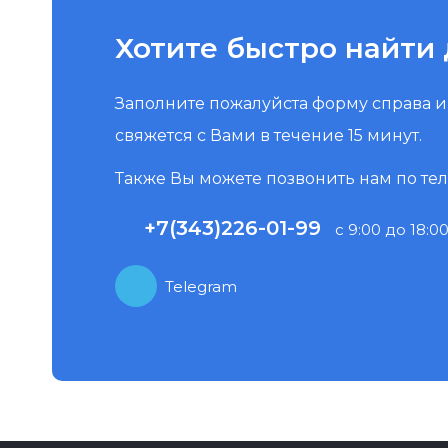
Хотите быстро найти 
Заполните пожалуйста форму справа 
свяжется с Вами в течение 15 минут.
Также Вы можете позвонить нам по те
+7(343)226-01-99
с 9:00 до 18:00
Telegram