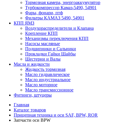
Тормозная камера, энергоаккумулятор
Турбокомпрессор Камаз-5490, 54901
Фары, фонари, птф
Фильтры КАМАЗ 5490, 54901
КПП ЯМЗ
Воздухораспределители и Клапана
Крепление КПП
Механизмы переключения КПП
Насосы масляные
Подшипники и Сальники
Прокладки Гайки Шайбы
Шестерни и Валы
Масла и жидкости
Жидкость тормозная
Масло гидравлическое
Масло индустриальное
Масло моторное
Масло трансмиссионное
Фитинги, штуцеры
Главная
Каталог товаров
Прицепная техника и оси SAF, BPW, ROR
Запчасти оси BPW