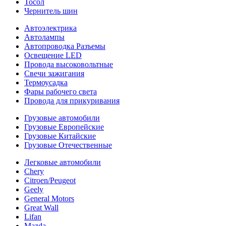
Тосол
Чернитель шин
Автоэлектрика
Автолампы
Автопроводка Разъемы
Освещение LED
Провода высоковольтные
Свечи зажигания
Термоусадка
Фары рабочего света
Провода для прикуривания
Грузовые автомобили
Грузовые Европейские
Грузовые Китайские
Грузовые Отечественные
Легковые автомобили
Chery
Citroen/Peugeot
Geely
General Motors
Great Wall
Lifan
Mazda