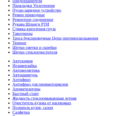
Предохранители
Прокладки Уплотнения
Пуско-зарядное устройство
Ремни приводные
Ремонтное соединение
Рукава Шланги РТИ
Стяжка крепления груза
Тавотницы
Троса буксировочные Цепи противоскольжения
Тюнинг
Щетки сметки и скребки
Щетки стеклоочистителя
Автохимия
Незамерзайка
Автокосметика
Автошампунь
Антифриз
Антифриз для пневмотормозов
Ароматизаторы
Быстрый старт
Жидкость стеклоомывающая летняя
Очиститель кузова от насекомых
Полироль кузов, салон
Салфетки