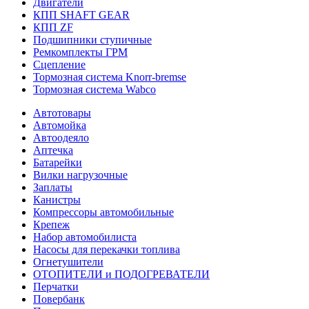
Двигатели
КПП SHAFT GEAR
КПП ZF
Подшипники ступичные
Ремкомплекты ГРМ
Сцепление
Тормозная система Knorr-bremse
Тормозная система Wabco
Автотовары
Автомойка
Автоодеяло
Аптечка
Батарейки
Вилки нагрузочные
Заплаты
Канистры
Компрессоры автомобильные
Крепеж
Набор автомобилиста
Насосы для перекачки топлива
Огнетушители
ОТОПИТЕЛИ и ПОДОГРЕВАТЕЛИ
Перчатки
Повербанк