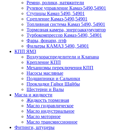
Ремни, ролики, натяжители
Рулевое управление Камаз-5490,54901
Ступицы Камаз 5490, 54901
Сцепление Камаз-5490,54901
Топливная система Камаз 5490, 54901
Тормозная камера, энергоаккумулятор
Турбокомпрессор Камаз-5490, 54901
Фары, фонари, птф
Фильтры КАМАЗ 5490, 54901
КПП ЯМЗ
Воздухораспределители и Клапана
Крепление КПП
Механизмы переключения КПП
Насосы масляные
Подшипники и Сальники
Прокладки Гайки Шайбы
Шестерни и Валы
Масла и жидкости
Жидкость тормозная
Масло гидравлическое
Масло индустриальное
Масло моторное
Масло трансмиссионное
Фитинги, штуцеры