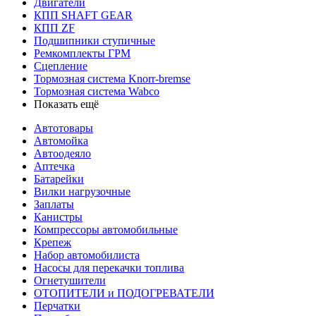
Двигатели
КПП SHAFT GEAR
КПП ZF
Подшипники ступичные
Ремкомплекты ГРМ
Сцепление
Тормозная система Knorr-bremse
Тормозная система Wabco
Показать ещё
Автотовары
Автомойка
Автоодеяло
Аптечка
Батарейки
Вилки нагрузочные
Заплаты
Канистры
Компрессоры автомобильные
Крепеж
Набор автомобилиста
Насосы для перекачки топлива
Огнетушители
ОТОПИТЕЛИ и ПОДОГРЕВАТЕЛИ
Перчатки