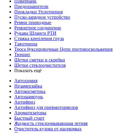
Повербанк
Предохранители
Прокладки Уплотнения
Пуско-зарядное устройство
Ремни приводные
Ремонтное соединение
Рукава Шланги РТИ
Стяжка крепления груза
Тавотницы
Троса буксировочные Цепи противоскольжения
Тюнинг
Щетки сметки и скребки
Щетки стеклоочистителя
Показать ещё
Автохимия
Незамерзайка
Автокосметика
Автошампунь
Антифриз
Антифриз для пневмотормозов
Ароматизаторы
Быстрый старт
Жидкость стеклоомывающая летняя
Очиститель кузова от насекомых