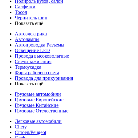
Полироль кузов, салон
Салфетки
Тосол
Чернитель шин
Показать ещё
Автоэлектрика
Автолампы
Автопроводка Разъемы
Освещение LED
Провода высоковольтные
Свечи зажигания
Термоусадка
Фары рабочего света
Провода для прикуривания
Показать ещё
Грузовые автомобили
Грузовые Европейские
Грузовые Китайские
Грузовые Отечественные
Легковые автомобили
Chery
Citroen/Peugeot
Geely