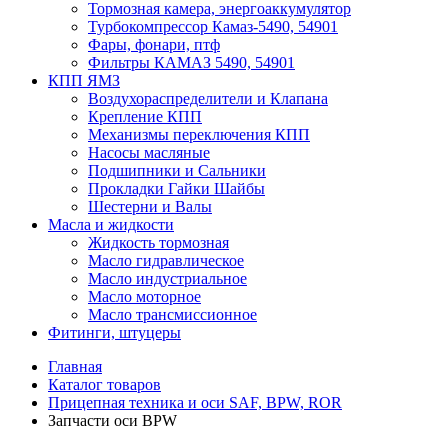
Тормозная камера, энергоаккумулятор
Турбокомпрессор Камаз-5490, 54901
Фары, фонари, птф
Фильтры КАМАЗ 5490, 54901
КПП ЯМЗ
Воздухораспределители и Клапана
Крепление КПП
Механизмы переключения КПП
Насосы масляные
Подшипники и Сальники
Прокладки Гайки Шайбы
Шестерни и Валы
Масла и жидкости
Жидкость тормозная
Масло гидравлическое
Масло индустриальное
Масло моторное
Масло трансмиссионное
Фитинги, штуцеры
Главная
Каталог товаров
Прицепная техника и оси SAF, BPW, ROR
Запчасти оси BPW