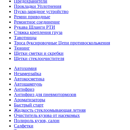
Предохранители
Прокладки Уплотнения
Пуско-зарядное устройство
Ремни приводные
Ремонтное соединение
Рукава Шланги РТИ
Стяжка крепления груза
Тавотницы
Троса буксировочные Цепи противоскольжения
Тюнинг
Щетки сметки и скребки
Щетки стеклоочистителя
Автохимия
Незамерзайка
Автокосметика
Автошампунь
Антифриз
Антифриз для пневмотормозов
Ароматизаторы
Быстрый старт
Жидкость стеклоомывающая летняя
Очиститель кузова от насекомых
Полироль кузов, салон
Салфетки