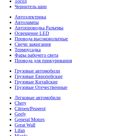
Тосол
Чернитель шин
Автоэлектрика
Автолампы
Автопроводка Разъемы
Освещение LED
Провода высоковольтные
Свечи зажигания
Термоусадка
Фары рабочего света
Провода для прикуривания
Грузовые автомобили
Грузовые Европейские
Грузовые Китайские
Грузовые Отечественные
Легковые автомобили
Chery
Citroen/Peugeot
Geely
General Motors
Great Wall
Lifan
Mazda