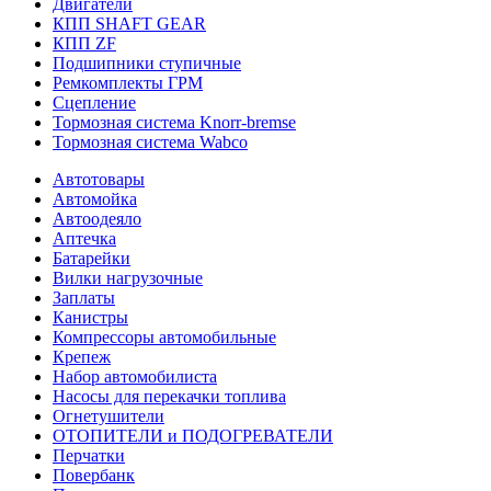
Двигатели
КПП SHAFT GEAR
КПП ZF
Подшипники ступичные
Ремкомплекты ГРМ
Сцепление
Тормозная система Knorr-bremse
Тормозная система Wabco
Автотовары
Автомойка
Автоодеяло
Аптечка
Батарейки
Вилки нагрузочные
Заплаты
Канистры
Компрессоры автомобильные
Крепеж
Набор автомобилиста
Насосы для перекачки топлива
Огнетушители
ОТОПИТЕЛИ и ПОДОГРЕВАТЕЛИ
Перчатки
Повербанк