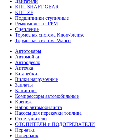
Двигатели
КПП SHAFT GEAR
КПП ZF
Подшипники ступичные
Ремкомплекты ГРМ
Сцепление
Тормозная система Knorr-bremse
Тормозная система Wabco
Автотовары
Автомойка
Автоодеяло
Аптечка
Батарейки
Вилки нагрузочные
Заплаты
Канистры
Компрессоры автомобильные
Крепеж
Набор автомобилиста
Насосы для перекачки топлива
Огнетушители
ОТОПИТЕЛИ и ПОДОГРЕВАТЕЛИ
Перчатки
Повербанк