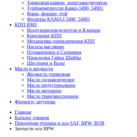
Тормозная камера, энергоаккумулятор
Турбокомпрессор Камаз-5490, 54901
Фары, фонари, птф
Фильтры КАМАЗ 5490, 54901
КПП ЯМЗ
Воздухораспределители и Клапана
Крепление КПП
Механизмы переключения КПП
Насосы масляные
Подшипники и Сальники
Прокладки Гайки Шайбы
Шестерни и Валы
Масла и жидкости
Жидкость тормозная
Масло гидравлическое
Масло индустриальное
Масло моторное
Масло трансмиссионное
Фитинги, штуцеры
Главная
Каталог товаров
Прицепная техника и оси SAF, BPW, ROR
Запчасти оси BPW