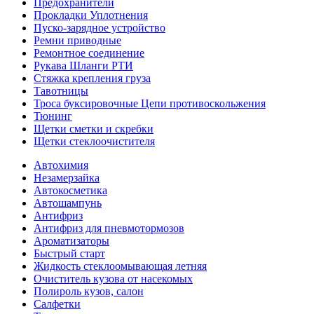
Предохранители
Прокладки Уплотнения
Пуско-зарядное устройство
Ремни приводные
Ремонтное соединение
Рукава Шланги РТИ
Стяжка крепления груза
Тавотницы
Троса буксировочные Цепи противоскольжения
Тюнинг
Щетки сметки и скребки
Щетки стеклоочистителя
Автохимия
Незамерзайка
Автокосметика
Автошампунь
Антифриз
Антифриз для пневмотормозов
Ароматизаторы
Быстрый старт
Жидкость стеклоомывающая летняя
Очиститель кузова от насекомых
Полироль кузов, салон
Салфетки