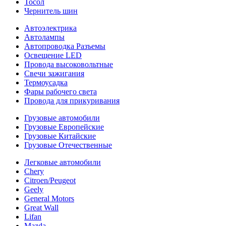
Тосол
Чернитель шин
Автоэлектрика
Автолампы
Автопроводка Разъемы
Освещение LED
Провода высоковольтные
Свечи зажигания
Термоусадка
Фары рабочего света
Провода для прикуривания
Грузовые автомобили
Грузовые Европейские
Грузовые Китайские
Грузовые Отечественные
Легковые автомобили
Chery
Citroen/Peugeot
Geely
General Motors
Great Wall
Lifan
Mazda