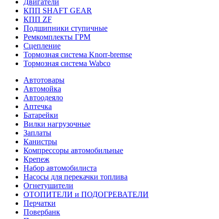
Двигатели
КПП SHAFT GEAR
КПП ZF
Подшипники ступичные
Ремкомплекты ГРМ
Сцепление
Тормозная система Knorr-bremse
Тормозная система Wabco
Автотовары
Автомойка
Автоодеяло
Аптечка
Батарейки
Вилки нагрузочные
Заплаты
Канистры
Компрессоры автомобильные
Крепеж
Набор автомобилиста
Насосы для перекачки топлива
Огнетушители
ОТОПИТЕЛИ и ПОДОГРЕВАТЕЛИ
Перчатки
Повербанк