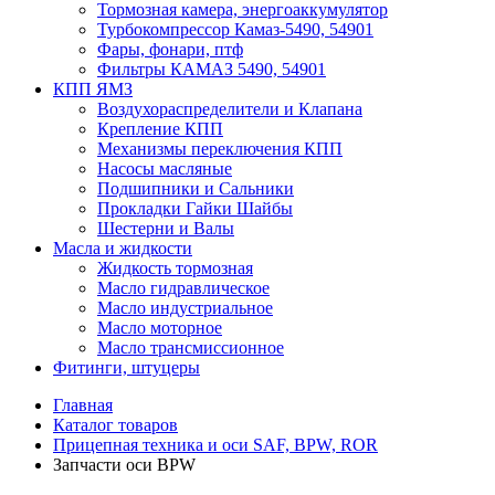
Тормозная камера, энергоаккумулятор
Турбокомпрессор Камаз-5490, 54901
Фары, фонари, птф
Фильтры КАМАЗ 5490, 54901
КПП ЯМЗ
Воздухораспределители и Клапана
Крепление КПП
Механизмы переключения КПП
Насосы масляные
Подшипники и Сальники
Прокладки Гайки Шайбы
Шестерни и Валы
Масла и жидкости
Жидкость тормозная
Масло гидравлическое
Масло индустриальное
Масло моторное
Масло трансмиссионное
Фитинги, штуцеры
Главная
Каталог товаров
Прицепная техника и оси SAF, BPW, ROR
Запчасти оси BPW