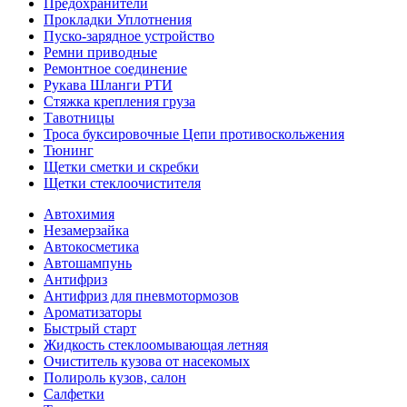
Предохранители
Прокладки Уплотнения
Пуско-зарядное устройство
Ремни приводные
Ремонтное соединение
Рукава Шланги РТИ
Стяжка крепления груза
Тавотницы
Троса буксировочные Цепи противоскольжения
Тюнинг
Щетки сметки и скребки
Щетки стеклоочистителя
Автохимия
Незамерзайка
Автокосметика
Автошампунь
Антифриз
Антифриз для пневмотормозов
Ароматизаторы
Быстрый старт
Жидкость стеклоомывающая летняя
Очиститель кузова от насекомых
Полироль кузов, салон
Салфетки