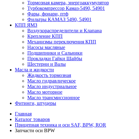
Тормозная камера, энергоаккумулятор
Турбокомпрессор Камаз-5490, 54901
Фары, фонари, птф
Фильтры КАМАЗ 5490, 54901
КПП ЯМЗ
Воздухораспределители и Клапана
Крепление КПП
Механизмы переключения КПП
Насосы масляные
Подшипники и Сальники
Прокладки Гайки Шайбы
Шестерни и Валы
Масла и жидкости
Жидкость тормозная
Масло гидравлическое
Масло индустриальное
Масло моторное
Масло трансмиссионное
Фитинги, штуцеры
Главная
Каталог товаров
Прицепная техника и оси SAF, BPW, ROR
Запчасти оси BPW