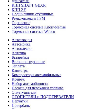
Двигатели
КПП SHAFT GEAR
КПП ZF
Подшипники ступичные
Ремкомплекты ГРМ
Сцепление
Тормозная система Knorr-bremse
Тормозная система Wabco
Автотовары
Автомойка
Автоодеяло
Аптечка
Батарейки
Вилки нагрузочные
Заплаты
Канистры
Компрессоры автомобильные
Крепеж
Набор автомобилиста
Насосы для перекачки топлива
Огнетушители
ОТОПИТЕЛИ и ПОДОГРЕВАТЕЛИ
Перчатки
Повербанк