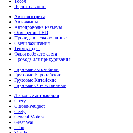
Тосол
Чернитель шин
Автоэлектрика
Автолампы
Автопроводка Разъемы
Освещение LED
Провода высоковольтные
Свечи зажигания
Термоусадка
Фары рабочего света
Провода для прикуривания
Грузовые автомобили
Грузовые Европейские
Грузовые Китайские
Грузовые Отечественные
Легковые автомобили
Chery
Citroen/Peugeot
Geely
General Motors
Great Wall
Lifan
Mazda