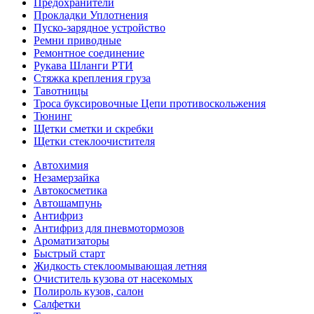
Предохранители
Прокладки Уплотнения
Пуско-зарядное устройство
Ремни приводные
Ремонтное соединение
Рукава Шланги РТИ
Стяжка крепления груза
Тавотницы
Троса буксировочные Цепи противоскольжения
Тюнинг
Щетки сметки и скребки
Щетки стеклоочистителя
Автохимия
Незамерзайка
Автокосметика
Автошампунь
Антифриз
Антифриз для пневмотормозов
Ароматизаторы
Быстрый старт
Жидкость стеклоомывающая летняя
Очиститель кузова от насекомых
Полироль кузов, салон
Салфетки