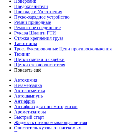
Повербанк
Предохранители
Прокладки Уплотнения
Пуско-зарядное устройство
Ремни приводные
Ремонтное соединение
Рукава Шланги РТИ
Стяжка крепления груза
Тавотницы
Троса буксировочные Цепи противоскольжения
Тюнинг
Щетки сметки и скребки
Щетки стеклоочистителя
Показать ещё
Автохимия
Незамерзайка
Автокосметика
Автошампунь
Антифриз
Антифриз для пневмотормозов
Ароматизаторы
Быстрый старт
Жидкость стеклоомывающая летняя
Очиститель кузова от насекомых