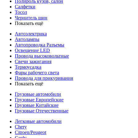
Полироль кузов, салон
Салфетки
Тосол
Чернитель шин
Показать ещё
Автоэлектрика
Автолампы
Автопроводка Разъемы
Освещение LED
Провода высоковольтные
Свечи зажигания
Термоусадка
Фары рабочего света
Провода для прикуривания
Показать ещё
Грузовые автомобили
Грузовые Европейские
Грузовые Китайские
Грузовые Отечественные
Легковые автомобили
Chery
Citroen/Peugeot
Geely