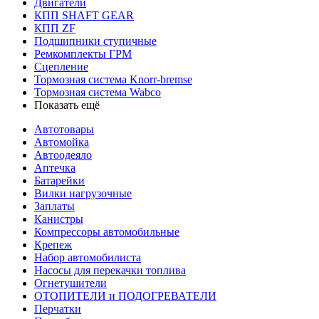
Двигатели
КПП SHAFT GEAR
КПП ZF
Подшипники ступичные
Ремкомплекты ГРМ
Сцепление
Тормозная система Knorr-bremse
Тормозная система Wabco
Показать ещё
Автотовары
Автомойка
Автоодеяло
Аптечка
Батарейки
Вилки нагрузочные
Заплаты
Канистры
Компрессоры автомобильные
Крепеж
Набор автомобилиста
Насосы для перекачки топлива
Огнетушители
ОТОПИТЕЛИ и ПОДОГРЕВАТЕЛИ
Перчатки