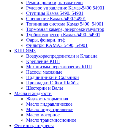
Ремни, ролики, натяжители
Рулевое управление Камаз-5490,54901
Ступицы Камаз 5490, 54901
Сцепление Камаз-5490,54901
Топливная система Камаз 5490, 54901
Тормозная камера, энергоаккумулятор
Турбокомпрессор Камаз-5490, 54901
Фары, фонари, птф
Фильтры КАМАЗ 5490, 54901
КПП ЯМЗ
Воздухораспределители и Клапана
Крепление КПП
Механизмы переключения КПП
Насосы масляные
Подшипники и Сальники
Прокладки Гайки Шайбы
Шестерни и Валы
Масла и жидкости
Жидкость тормозная
Масло гидравлическое
Масло индустриальное
Масло моторное
Масло трансмиссионное
Фитинги, штуцеры