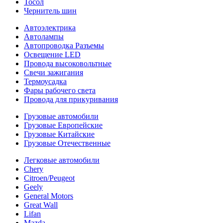
Тосол
Чернитель шин
Автоэлектрика
Автолампы
Автопроводка Разъемы
Освещение LED
Провода высоковольтные
Свечи зажигания
Термоусадка
Фары рабочего света
Провода для прикуривания
Грузовые автомобили
Грузовые Европейские
Грузовые Китайские
Грузовые Отечественные
Легковые автомобили
Chery
Citroen/Peugeot
Geely
General Motors
Great Wall
Lifan
Mazda