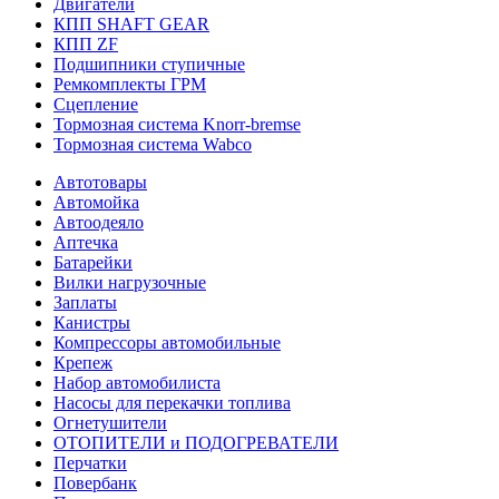
Двигатели
КПП SHAFT GEAR
КПП ZF
Подшипники ступичные
Ремкомплекты ГРМ
Сцепление
Тормозная система Knorr-bremse
Тормозная система Wabco
Автотовары
Автомойка
Автоодеяло
Аптечка
Батарейки
Вилки нагрузочные
Заплаты
Канистры
Компрессоры автомобильные
Крепеж
Набор автомобилиста
Насосы для перекачки топлива
Огнетушители
ОТОПИТЕЛИ и ПОДОГРЕВАТЕЛИ
Перчатки
Повербанк