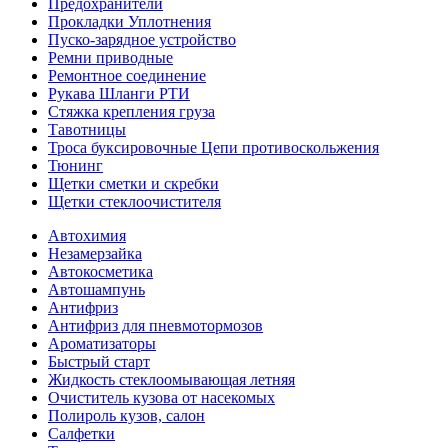
Предохранители
Прокладки Уплотнения
Пуско-зарядное устройство
Ремни приводные
Ремонтное соединение
Рукава Шланги РТИ
Стяжка крепления груза
Тавотницы
Троса буксировочные Цепи противоскольжения
Тюнинг
Щетки сметки и скребки
Щетки стеклоочистителя
Автохимия
Незамерзайка
Автокосметика
Автошампунь
Антифриз
Антифриз для пневмотормозов
Ароматизаторы
Быстрый старт
Жидкость стеклоомывающая летняя
Очиститель кузова от насекомых
Полироль кузов, салон
Салфетки