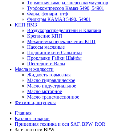
Тормозная камера, энергоаккумулятор
Турбокомпрессор Камаз-5490, 54901
Фары, фонари, птф
Фильтры КАМАЗ 5490, 54901
КПП ЯМЗ
Воздухораспределители и Клапана
Крепление КПП
Механизмы переключения КПП
Насосы масляные
Подшипники и Сальники
Прокладки Гайки Шайбы
Шестерни и Валы
Масла и жидкости
Жидкость тормозная
Масло гидравлическое
Масло индустриальное
Масло моторное
Масло трансмиссионное
Фитинги, штуцеры
Главная
Каталог товаров
Прицепная техника и оси SAF, BPW, ROR
Запчасти оси BPW