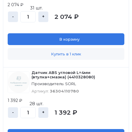
2 074 ₽
31 шт.
2 074 ₽
-
+
В корзину
Купить в 1 клик
Датчик ABS угловой L=4мм
(втулка+смазка) (4410328080)
Производитель: SORL
Артикул:
36304110780
1 392 ₽
28 шт.
1 392 ₽
-
+