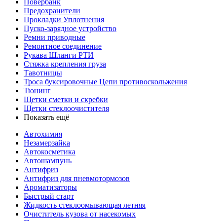
Повербанк
Предохранители
Прокладки Уплотнения
Пуско-зарядное устройство
Ремни приводные
Ремонтное соединение
Рукава Шланги РТИ
Стяжка крепления груза
Тавотницы
Троса буксировочные Цепи противоскольжения
Тюнинг
Щетки сметки и скребки
Щетки стеклоочистителя
Показать ещё
Автохимия
Незамерзайка
Автокосметика
Автошампунь
Антифриз
Антифриз для пневмотормозов
Ароматизаторы
Быстрый старт
Жидкость стеклоомывающая летняя
Очиститель кузова от насекомых