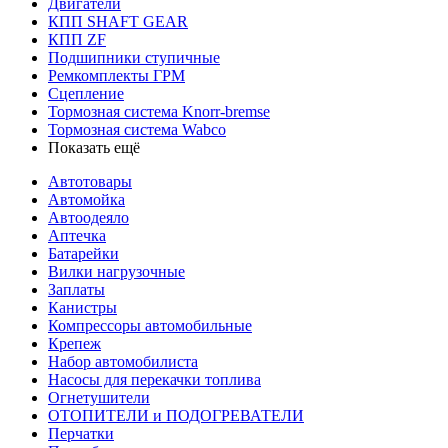
Двигатели
КПП SHAFT GEAR
КПП ZF
Подшипники ступичные
Ремкомплекты ГРМ
Сцепление
Тормозная система Knorr-bremse
Тормозная система Wabco
Показать ещё
Автотовары
Автомойка
Автоодеяло
Аптечка
Батарейки
Вилки нагрузочные
Заплаты
Канистры
Компрессоры автомобильные
Крепеж
Набор автомобилиста
Насосы для перекачки топлива
Огнетушители
ОТОПИТЕЛИ и ПОДОГРЕВАТЕЛИ
Перчатки