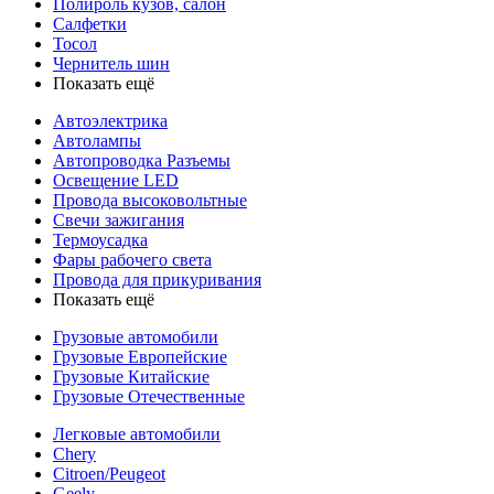
Полироль кузов, салон
Салфетки
Тосол
Чернитель шин
Показать ещё
Автоэлектрика
Автолампы
Автопроводка Разъемы
Освещение LED
Провода высоковольтные
Свечи зажигания
Термоусадка
Фары рабочего света
Провода для прикуривания
Показать ещё
Грузовые автомобили
Грузовые Европейские
Грузовые Китайские
Грузовые Отечественные
Легковые автомобили
Chery
Citroen/Peugeot
Geely