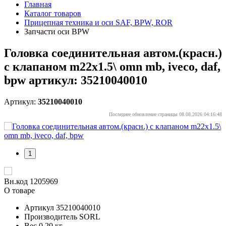
Главная
Каталог товаров
Прицепная техника и оси SAF, BPW, ROR
Запчасти оси BPW
Головка соединительная автом.(красн.)
с клапаном m22x1.5\ omn mb, iveco, daf,
bpw артикул: 35210040010
Артикул:
35210040010
Последнее обновление страницы 08.08.2026 04:16:48
1
Вн.код 1205969
О товаре
Артикул
35210040010
Производитель
SORL
Вес
0.20 кг.