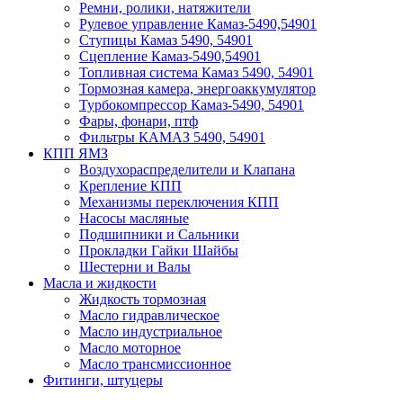
Ремни, ролики, натяжители
Рулевое управление Камаз-5490,54901
Ступицы Камаз 5490, 54901
Сцепление Камаз-5490,54901
Топливная система Камаз 5490, 54901
Тормозная камера, энергоаккумулятор
Турбокомпрессор Камаз-5490, 54901
Фары, фонари, птф
Фильтры КАМАЗ 5490, 54901
КПП ЯМЗ
Воздухораспределители и Клапана
Крепление КПП
Механизмы переключения КПП
Насосы масляные
Подшипники и Сальники
Прокладки Гайки Шайбы
Шестерни и Валы
Масла и жидкости
Жидкость тормозная
Масло гидравлическое
Масло индустриальное
Масло моторное
Масло трансмиссионное
Фитинги, штуцеры